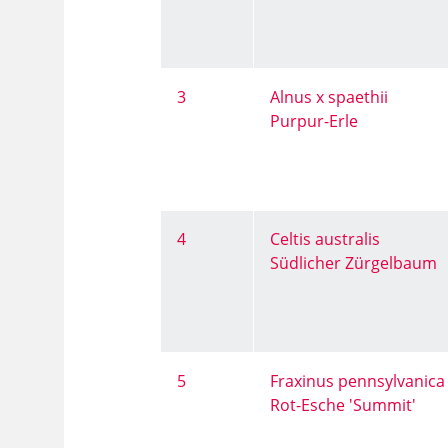
3
Alnus x spaethii
Purpur-Erle
4
Celtis australis
Südlicher Zürgelbaum
5
Fraxinus pennsylvanica
Rot-Esche 'Summit'