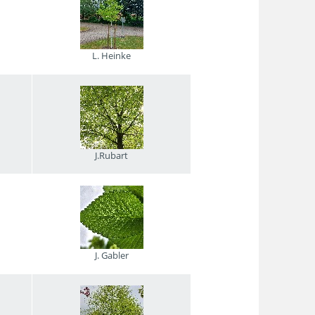
L. Heinke
J.Rubart
J. Gabler