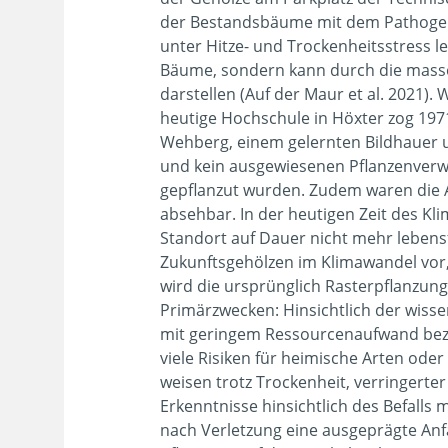
der Bestandsbäume mit dem Pathog
unter Hitze- und Trockenheitsstress l
Filtern
Bäume, sondern kann durch die mass
Blütezeit
darstellen (Auf der Maur et al. 2021).
heutige Hochschule in Höxter zog 19
Wehberg, einem gelernten Bildhauer 
und kein ausgewiesenen Pflanzenverw
gepflanzut wurden. Zudem waren die A
Duft
absehbar. In der heutigen Zeit des Kl
Standort auf Dauer nicht mehr lebens
Zukunftsgehölzen im Klimawandel vor,
wird die ursprünglich Rasterpflanzun
Primärzwecken: Hinsichtlich der wiss
Herbstfärbung
mit geringem Ressourcenaufwand bezü
viele Risiken für heimische Arten ode
weisen trotz Trockenheit, verringerter
Erkenntnisse hinsichtlich des Befalls 
nach Verletzung eine ausgeprägte Anfä
Fruchtreife