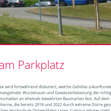
am Parkplatz
e wird fortwährend diskutiert, welche Gehölze zukunftsrele
mangelnder Wurzelraum und Gewässerbelastung die richtige
enschäden an ehemals bewährten Baumarten fest. Auf dem Pa
ahorne, die bereits 2018 und 2022 durch extreme Dürre ge
chen Hochschule Ostwestfalen-Lippe, Campus Höxter steht 