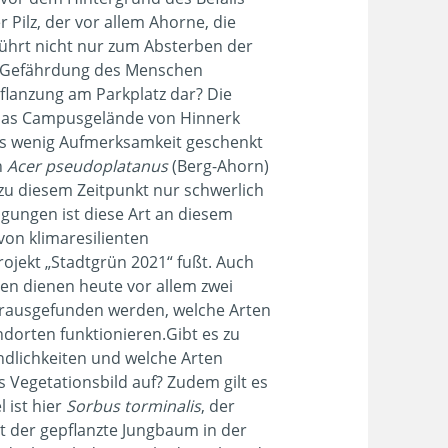
Pilz, der vor allem Ahorne, die
 führt nicht nur zum Absterben der
e Gefährdung des Menschen
Pflanzung am Parkplatz dar? Die
 das Campusgelände von Hinnerk
ls wenig Aufmerksamkeit geschenkt
h
Acer pseudoplatanus
(Berg-Ahorn)
u diesem Zeitpunkt nur schwerlich
ngungen ist diese Art an diesem
on klimaresilienten
jekt „Stadtgrün 2021“ fußt. Auch
en dienen heute vor allem zwei
herausgefunden werden, welche Arten
orten funktionieren.Gibt es zu
ndlichkeiten und welche Arten
s Vegetationsbild auf? Zudem gilt es
 ist hier
Sorbus torminalis
, der
t der gepflanzte Jungbaum in der