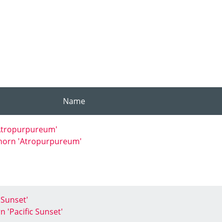
Name
Atropurpureum'
ahorn 'Atropurpureum'
 Sunset'
n 'Pacific Sunset'