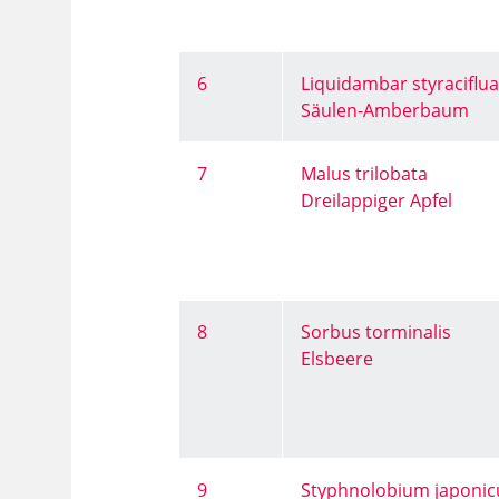
6
Liquidambar styraciflua
Säulen-Amberbaum
7
Malus trilobata
Dreilappiger Apfel
8
Sorbus torminalis
Elsbeere
9
Styphnolobium japonic