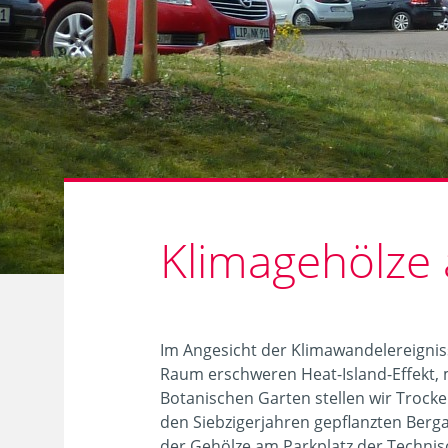
Bodenbedingungen
Zurücksetzen
Schnittverträglichkeit
Filtern
pH-
Wert
Blattausdauer
Klimagehölze 
Winterhärtezone
Bestäubung
Im Angesicht der Klimawandelereigniss
Raum erschweren Heat-Island-Effekt, 
13
Botanischen Garten stellen wir Trock
Blütenfarbe
Treffer
den Siebzigerjahren gepflanzten Berg
der Gehölze am Parkplatz der Technis
Zurücksetzen