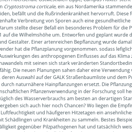
en
Cryptostroma corticale
, ein aus Nordamerika stammender 
eiden, befällt und die Rußrindenkrankheit hervorruft. Diese
enhafte Verbreitung von Sporen auch eine gesundheitlich
 Warum stellte dieser Befall ein besonderes Problem für die 
71 auf die Wilhelmshöhe um. Entworfen und geplant wurde
und Gestalter. Einer artenreichen Bepflanzung wurde dama
ender hat die Pflanzplanung vorgenommen. sodass lefiglic
uswirkungen des anthropogenen Einflusses auf das Klima z
imawandels mit seinen sich stark veränderten Standortbedi
fähig. Die neuen Planungen sahen daher eine Verwendung v
 deren Auswahl auf der GALK Straßenbaumliste und dem Pro
g durch naturnähere Hainpflanzungen ersetzt. Die Pflanzung
enschaftlichen Pflanzenverwendung in der Forschung soll 
glich des Wasserverbrauchs am besten an derartigen Stand
r ergeben sich auch hier noch Chancen? Wo liegen die Empfi
 Luftfeuchtigkeit und häufigeren Hitzetagen ein ansehnliche
mit Schädlingen und Krankheiten zu sammeln. Bestes Beispiel
lligkeit gegenüber Pilzpathogenen hat und tatsächlich weis