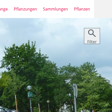
änge
Pflanzungen
Sammlungen
Pflanzen

Filter