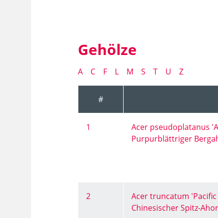
Gehölze
A
C
F
L
M
S
T
U
Z
#
1
Acer pseudoplatanus '
Purpurblättriger Berg
2
Acer truncatum 'Pacific
Chinesischer Spitz-Ahor