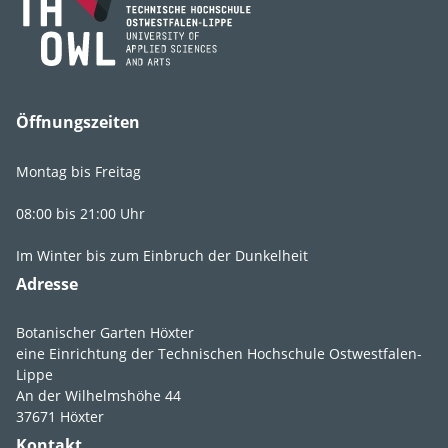
Öffnungszeiten
Lebens­bereich
2
.
3
.
1
.
2
Montag bis Freitag
Licht
vollsonnig
,
08:00 bis 21:00 Uhr
sonnig
Im Winter bis zum Einbruch der Dunkelheit
Feuchte
mäßig nass
,
Adresse
feucht
,
mäßig
feucht
,
frisch
Botanischer Garten Höxter
Boden­ansprüche
durchlässig
,
eine Einrichtung der Technischen Hochschule Ostwestfalen-
lehmig
,
Lippe
An der Wilhelmshöhe 44
nährstoffreich
,
37671 Höxter
tiefgründig
Kontakt