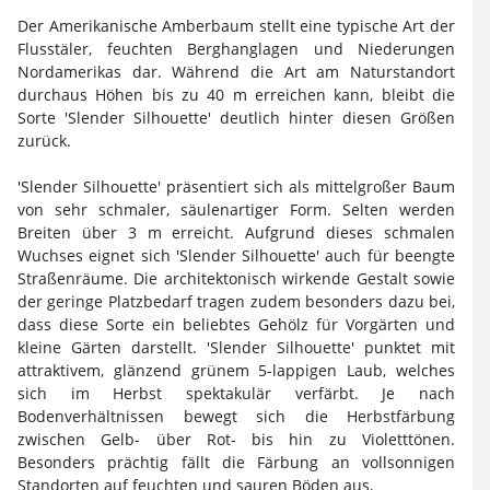
Der Amerikanische Amberbaum stellt eine typische Art der
Flusstäler, feuchten Berghanglagen und Niederungen
Nordamerikas dar. Während die Art am Naturstandort
durchaus Höhen bis zu 40 m erreichen kann, bleibt die
Sorte 'Slender Silhouette' deutlich hinter diesen Größen
zurück.
'Slender Silhouette' präsentiert sich als mittelgroßer Baum
von sehr schmaler, säulenartiger Form. Selten werden
Breiten über 3 m erreicht. Aufgrund dieses schmalen
Wuchses eignet sich 'Slender Silhouette' auch für beengte
Straßenräume. Die architektonisch wirkende Gestalt sowie
der geringe Platzbedarf tragen zudem besonders dazu bei,
dass diese Sorte ein beliebtes Gehölz für Vorgärten und
kleine Gärten darstellt. 'Slender Silhouette' punktet mit
attraktivem, glänzend grünem 5-lappigen Laub, welches
sich im Herbst spektakulär verfärbt. Je nach
Bodenverhältnissen bewegt sich die Herbstfärbung
zwischen Gelb- über Rot- bis hin zu Violetttönen.
Besonders prächtig fällt die Färbung an vollsonnigen
Standorten auf feuchten und sauren Böden aus.