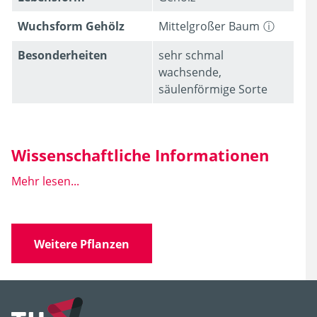
Wuchsform Gehölz
Mittelgroßer Baum
Besonder­heiten
sehr schmal
wachsende,
säulenförmige Sorte
Wissenschaftliche Informationen
Mehr lesen...
Wissen­schaft­licher
Liquidambar styraciflua
Name
'Slender Silhouette'
'Slender Silhouette'
Weitere Pflanzen
Familie
Hamamelidaceae
(Zaubernussgewächse)
Gattung
Liquidambar