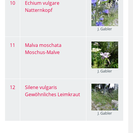
10
Echium vulgare
Natternkopf
J. Gabler
11
Malva moschata
Moschus-Malve
J. Gabler
12
Silene vulgaris
Gewöhnliches Leimkraut
J. Gabler