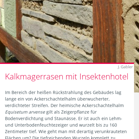
Bodenbedingungen
Wuchsform
Gehölz
12
pH-
Treffer
Wert
Zurücksetzen
Schnittverträglichkeit
J. Gabler
Filtern
Kalkmagerrasen mit Insektenhotel
Winterhärtezone
Im Bereich der heißen Rückstrahlung des Gebäudes lag
Blattausdauer
lange ein von Ackerschachtelhalm überwucherter,
verdichteter Streifen. Der heimische Ackerschachtelhalm
Equisetum arvense
gilt als Zeigerpflanze für
Bodenverdichtung und Staunässe. Er ist auch ein Lehm-
12
und Unterbodenfeuchtezeiger und wurzelt bis zu 160
Treffer
Zentimeter tief. Wie geht man mit derartig verunkrauteten
Bestäubung
Flächen um? Die tiefreichenden Wurzeln komplett zu
Zurücksetzen