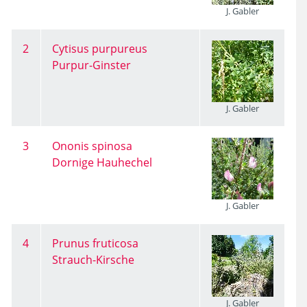
J. Gabler
2
Cytisus purpureus
Purpur-Ginster
J. Gabler
3
Ononis spinosa
Dornige Hauhechel
J. Gabler
4
Prunus fruticosa
Strauch-Kirsche
J. Gabler