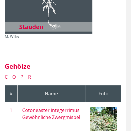
M. Wilke
Gehölze
C
O
P
R
#
Name
Foto
1
Cotoneaster integerrimus
Gewöhnliche Zwergmispel