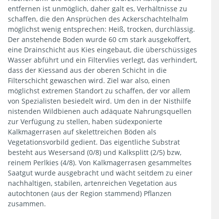
entfernen ist unmöglich, daher galt es, Verhältnisse zu
schaffen, die den Ansprüchen des Ackerschachtelhalm
Filtern
möglichst wenig entsprechen: Heiß, trocken, durchlässig.
Der anstehende Boden wurde 60 cm stark ausgekoffert,
Blütenfarbe
eine Drainschicht aus Kies eingebaut, die überschüssiges
Wasser abführt und ein Filtervlies verlegt, das verhindert,
dass der Kiessand aus der oberen Schicht in die
Filterschicht gewaschen wird. Ziel war also, einen
möglichst extremen Standort zu schaffen, der vor allem
von Spezialisten besiedelt wird. Um den in der Nisthilfe
Blütezeit
nistenden Wildbienen auch adäquate Nahrungsquellen
zur Verfügung zu stellen, haben südexponierte
Kalkmagerrasen auf skelettreichen Böden als
Vegetationsvorbild gedient. Das eigentliche Substrat
besteht aus Wesersand (0/8) und Kalksplitt (2/5) bzw,
reinem Perlkies (4/8). Von Kalkmagerrasen gesammeltes
Duft
Saatgut wurde ausgebracht und wächt seitdem zu einer
nachhaltigen, stabilen, artenreichen Vegetation aus
autochtonen (aus der Region stammend) Pflanzen
zusammen.