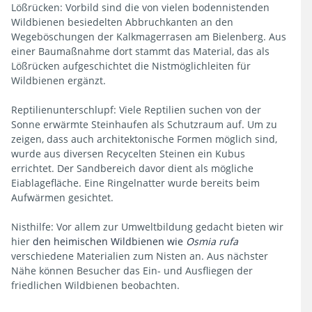
Lößrücken: Vorbild sind die von vielen bodennistenden
Herbstfärbung
Wildbienen besiedelten Abbruchkanten an den
Wegeböschungen der Kalkmagerrasen am Bielenberg. Aus
einer Baumaßnahme dort stammt das Material, das als
Lößrücken aufgeschichtet die Nistmöglichleiten für
Wildbienen ergänzt.
Fruchtreife
Reptilienunterschlupf: Viele Reptilien suchen von der
Sonne erwärmte Steinhaufen als Schutzraum auf. Um zu
zeigen, dass auch architektonische Formen möglich sind,
wurde aus diversen Recycelten Steinen ein Kubus
errichtet. Der Sandbereich davor dient als mögliche
Samenreife
Eiablagefläche. Eine Ringelnatter wurde bereits beim
Aufwärmen gesichtet.
Nisthilfe: Vor allem zur Umweltbildung gedacht bieten wir
hier
den heimischen Wildbienen wie
Osmia rufa
verschiedene Materialien zum Nisten an. Aus nächster
12
Nähe können Besucher das Ein- und Ausfliegen der
Treffer
friedlichen Wildbienen beobachten.
Zurücksetzen