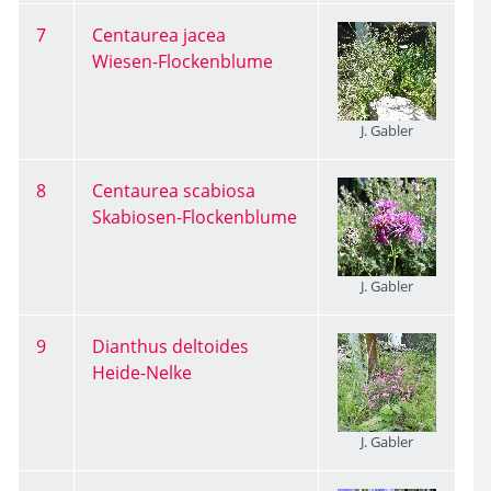
7
Centaurea jacea
Wiesen-Flockenblume
J. Gabler
8
Centaurea scabiosa
Skabiosen-Flockenblume
J. Gabler
9
Dianthus deltoides
Heide-Nelke
J. Gabler