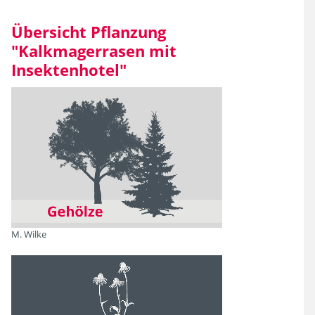
Filtern
Übersicht Pflanzung
"Kalkmagerrasen mit
Insektenhotel"
M. Wilke