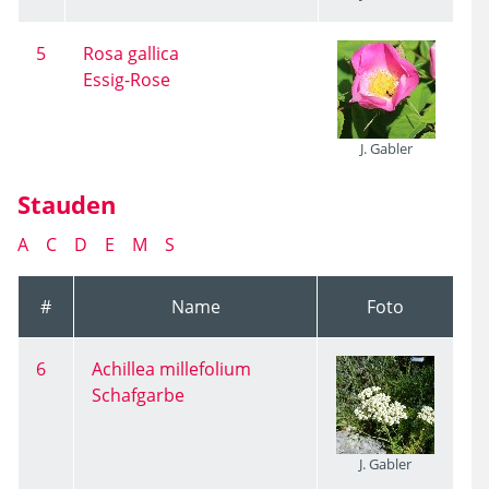
5
Rosa gallica
Essig-Rose
J. Gabler
Stauden
A
C
D
E
M
S
#
Name
Foto
6
Achillea millefolium
Schafgarbe
J. Gabler