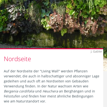
Bodenbedingungen
Wuchsform
Gehölz
22
pH-
Treffer
Wert
Zurücksetzen
Schnittverträglichkeit
J. Gabler
Filtern
Nordseite
Winterhärtezone
Auf der Nordseite der "Living Wall" werden Pflanzen
Blattausdauer
verwendet, die auch in halbschattiger und absonniger Lage
gedeihen und auch oft an Nordseiten von Gebäuden
Verwendung finden. In der Natur wachsen Arten wie
Bergenia cordifolia
und
Heuchera
an
Berghängen und in
22
Felsstufen und finden hier meist ähnliche Bedingungen
Treffer
wie am Naturstandort vor.
Bestäubung
Zurücksetzen