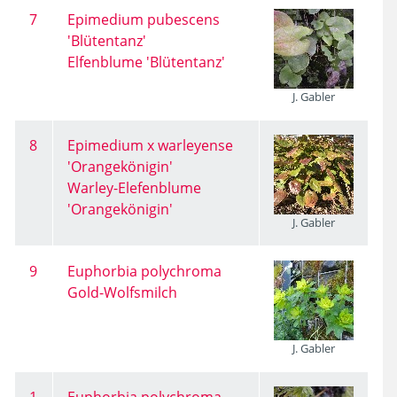
7
Epimedium pubescens
'Blütentanz'
Elfenblume 'Blütentanz'
J. Gabler
8
Epimedium x warleyense
'Orangekönigin'
Warley-Elefenblume
'Orangekönigin'
J. Gabler
9
Euphorbia polychroma
Gold-Wolfsmilch
J. Gabler