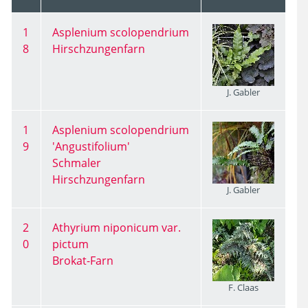
1
Asplenium scolopendrium
8
Hirschzungenfarn
J. Gabler
1
Asplenium scolopendrium
9
'Angustifolium'
Schmaler
Hirschzungenfarn
J. Gabler
2
Athyrium niponicum var.
0
pictum
Brokat-Farn
F. Claas