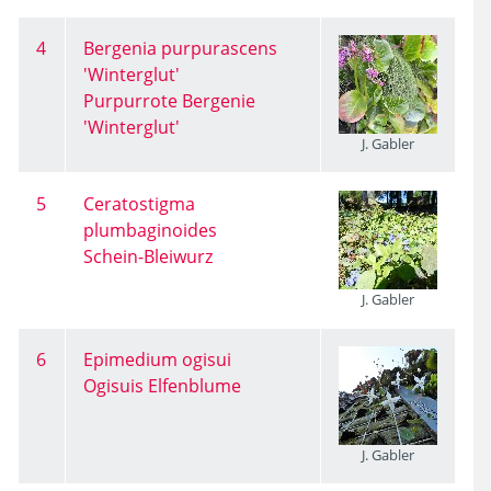
4
Bergenia purpurascens
'Winterglut'
Purpurrote Bergenie
'Winterglut'
J. Gabler
5
Ceratostigma
plumbaginoides
Schein-Bleiwurz
J. Gabler
6
Epimedium ogisui
Ogisuis Elfenblume
J. Gabler