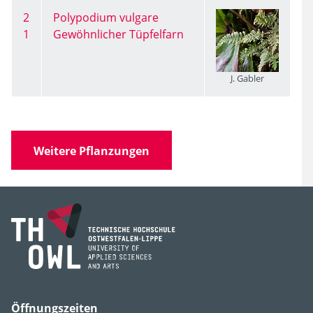
2
Polypodium vulgare
1
Gewöhnlicher Tüpfelfarn
J. Gabler
Weitere Pflanzungen
Öffnungszeiten