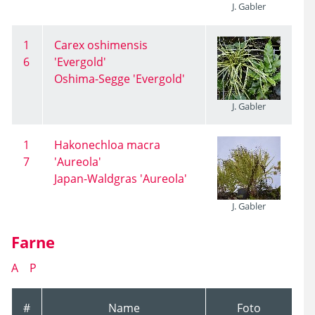
J. Gabler
1
Carex oshimensis
6
'Evergold'
Oshima-Segge 'Evergold'
J. Gabler
1
Hakonechloa macra
7
'Aureola'
Japan-Waldgras 'Aureola'
J. Gabler
Farne
A
P
#
Name
Foto