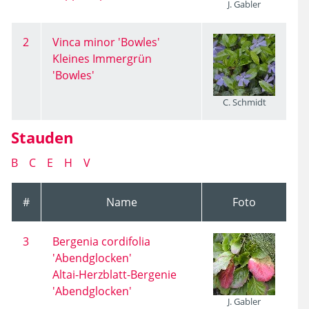
J. Gabler
2
Vinca minor 'Bowles'
Kleines Immergrün
'Bowles'
C. Schmidt
Stauden
B
C
E
H
V
#
Name
Foto
3
Bergenia cordifolia
'Abendglocken'
Altai-Herzblatt-Bergenie
'Abendglocken'
J. Gabler