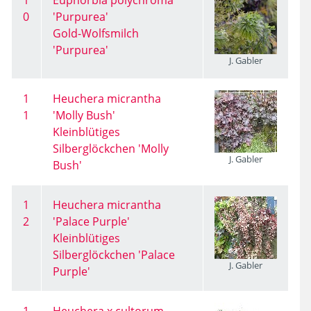
1
Euphorbia polychroma
0
'Purpurea'
Gold-Wolfsmilch
'Purpurea'
J. Gabler
1
Heuchera micrantha
1
'Molly Bush'
Kleinblütiges
Silberglöckchen 'Molly
J. Gabler
Bush'
1
Heuchera micrantha
2
'Palace Purple'
Kleinblütiges
Silberglöckchen 'Palace
J. Gabler
Purple'