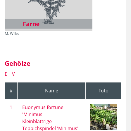
Filtern
M. Wilke
Gehölze
E
V
#
Name
Foto
1
Euonymus fortunei
'Minimus'
Kleinblättrige
Teppichspindel 'Minimus'