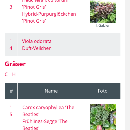
1
Heuchera x cultorum
3
'Pinot Gris'
Hybrid-Purpurglöckchen
'Pinot Gris'
J. Gabler
1
Viola odorata
4
Duft-Veilchen
Gräser
C
H
#
Name
Foto
1
Carex caryophyllea 'The
5
Beatles'
Frühlings-Segge 'The
Beatles'