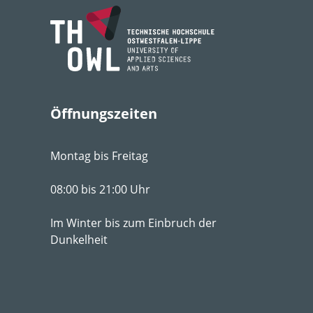
Lebens­bereich
GR
Licht
ab
Feuchte
mäß
Boden­ansprüche
dur
Öffnungszeiten
pH-Wert
pH 
Montag bis Freitag
Winter­härte­zone
5a
Strategie­typ
CS-
08:00 bis 21:00 Uhr
Geselligkeit
II
Im Winter bis zum Einbruch der
Dunkelheit