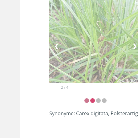
❮
❯
2 / 4
Synonyme:
Carex digitata, Polsterarti