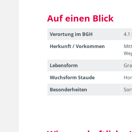
Auf einen Blick
Verortung im BGH
4.1
Herkunft / Vorkommen
Mit
Weg
Lebens­form
Gra
Wuchsform Staude
Hor
Besonder­heiten
Sor