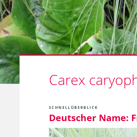
Carex caryophy
SCHNELLÜBERBLICK
Deutscher Name:
F