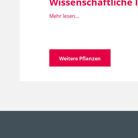
Wissenschaftliche
Mehr lesen...
Wissen­schaft­licher
Car
Name
Familie
Cyp
Weitere Pflanzen
Gattung
Car
Art, Unterart, Varietät,
car
Form
Synonyme
Car