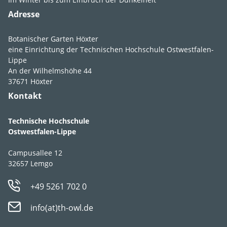
Feuchte
feucht
,
mäßig
Adresse
feucht
,
frisch
Boden­ansprüche
durchlässig
,
Botanischer Garten Höxter
humos
,
lehmig
,
eine Einrichtung der Technischen Hochschule Ostwestfalen-
sandig
,
schluffig
Lippe
An der Wilhelmshöhe 44
pH-Wert
pH 5-7
37671 Höxter
Kontakt
Strategie­typ
CS-Stratege
Technische Hochschule
Geselligkeit
II
,
III
Ostwestfalen-Lippe
Campusallee 12
32657 Lemgo
+49 5261 702 0
Verwen­dungs­empfeh­
geeignet als
info(at)th-owl.de
lung
Bodendecker unter