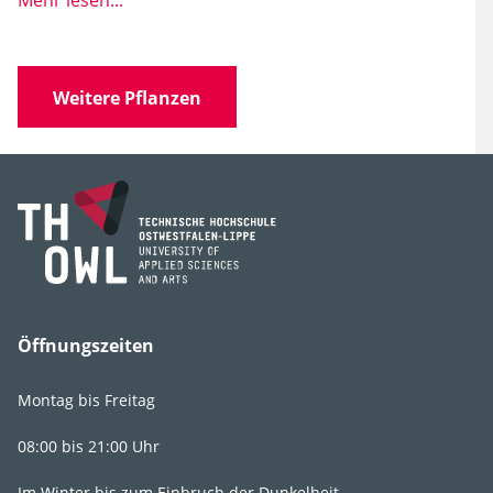
Mehr lesen...
Wissen­schaft­licher
Epimedium pubescens
Name
'Blütentanz'
'Blütentanz'
Weitere Pflanzen
Familie
Berberidaceae
(Sauerdorngewächse)
Gattung
Epimedium
Öffnungszeiten
Lebens­bereich
G2
,
G3
,
GR2
,
GR3
Montag bis Freitag
Licht
halbschattig
,
08:00 bis 21:00 Uhr
schattig
Im Winter bis zum Einbruch der Dunkelheit