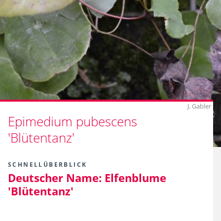
J. Gabler
Epimedium pubescens
'Blütentanz'
SCHNELLÜBERBLICK
Deutscher Name:
Elfenblume
'Blütentanz'