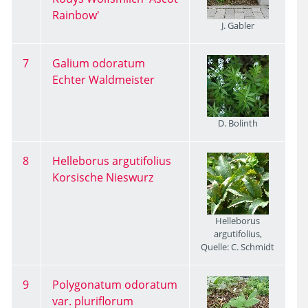
Rainbow'
J. Gabler
7
Galium odoratum
Echter Waldmeister
D. Bolinth
8
Helleborus argutifolius
Korsische Nieswurz
Helleborus
argutifolius,
Quelle: C. Schmidt
9
Polygonatum odoratum
var. pluriflorum