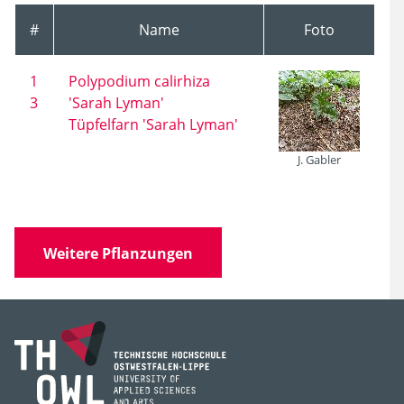
#
Name
Foto
1
Polypodium calirhiza
3
'Sarah Lyman'
Tüpfelfarn 'Sarah Lyman'
J. Gabler
Weitere Pflanzungen