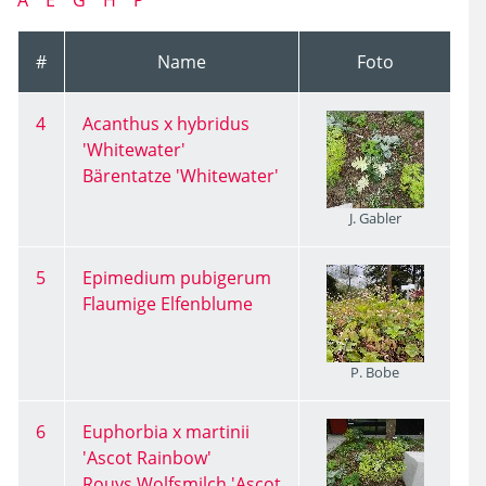
A
E
G
H
P
#
Name
Foto
4
Acanthus x hybridus
'Whitewater'
Bärentatze 'Whitewater'
J. Gabler
5
Epimedium pubigerum
Flaumige Elfenblume
P. Bobe
6
Euphorbia x martinii
'Ascot Rainbow'
Rouys Wolfsmilch 'Ascot