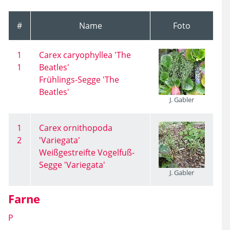
#
Name
Foto
1
Carex caryophyllea 'The
1
Beatles'
Frühlings-Segge 'The
Beatles'
J. Gabler
1
Carex ornithopoda
2
'Variegata'
Weißgestreifte Vogelfuß-
Segge 'Variegata'
J. Gabler
Farne
P