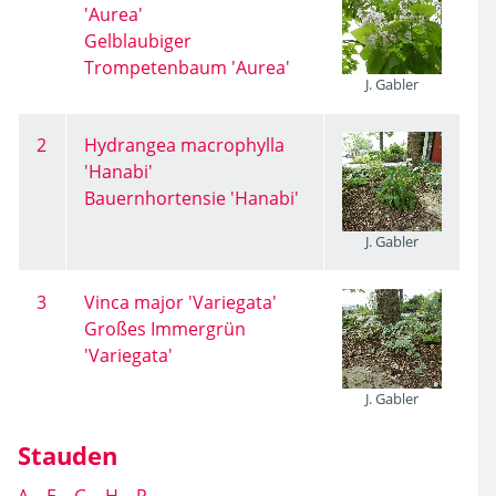
'Aurea'
Gelblaubiger
Trompetenbaum 'Aurea'
J. Gabler
2
Hydrangea macrophylla
'Hanabi'
Bauernhortensie 'Hanabi'
J. Gabler
3
Vinca major 'Variegata'
Großes Immergrün
'Variegata'
J. Gabler
Stauden