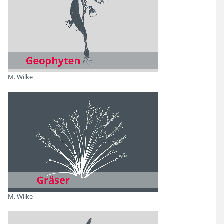
Herbstfärbung
13
M. Wilke
Treffer
Zurücksetzen
Filtern
M. Wilke