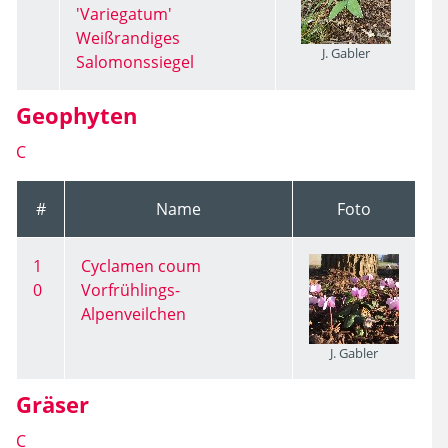
'Variegatum'
Weißrandiges
J. Gabler
Salomonssiegel
Geophyten
C
#
Name
Foto
1
Cyclamen coum
0
Vorfrühlings-
Alpenveilchen
J. Gabler
Gräser
C