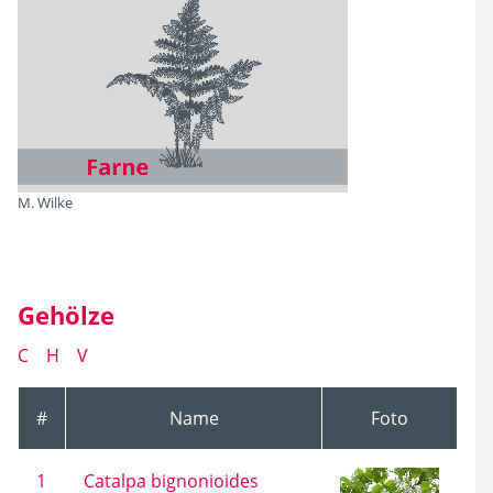
M. Wilke
Gehölze
C
H
V
#
Name
Foto
1
Catalpa bignonioides