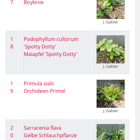
7
Boykinie
J. Gabler
1
Podophyllum cultorum
8
'Spotty Dotty'
Maiapfel 'Spotty Dotty'
J. Gabler
1
Primula vialii
9
Orchideen-Primel
J. Gabler
2
Sarracenia flava
0
Gelbe Schlauchpflanze