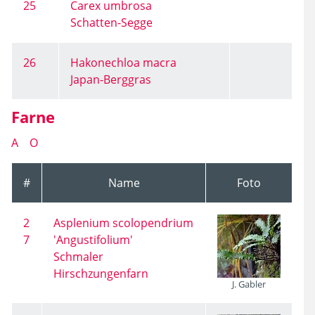
25
Carex umbrosa
Schatten-Segge
26
Hakonechloa macra
Japan-Berggras
Farne
A
O
#
Name
Foto
2
Asplenium scolopendrium
7
'Angustifolium'
Schmaler
Hirschzungenfarn
J. Gabler