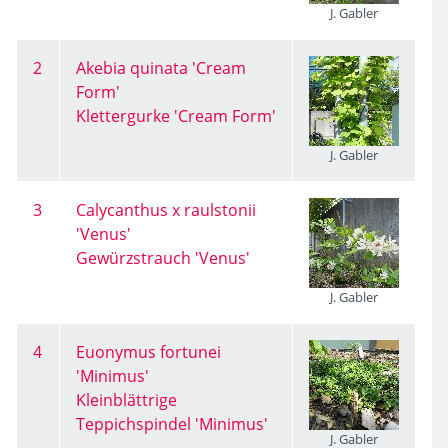
J. Gabler
2
Akebia quinata 'Cream
Form'
Klettergurke 'Cream Form'
J. Gabler
3
Calycanthus x raulstonii
'Venus'
Gewürzstrauch 'Venus'
J. Gabler
4
Euonymus fortunei
'Minimus'
Kleinblättrige
Teppichspindel 'Minimus'
J. Gabler