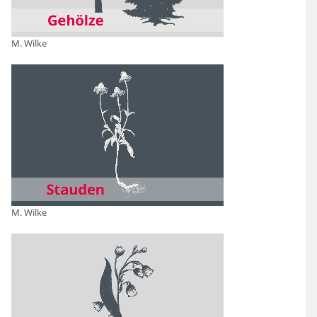
Herbstfärbung
M. Wilke
28
Treffer
Zurücksetzen
Filtern
M. Wilke