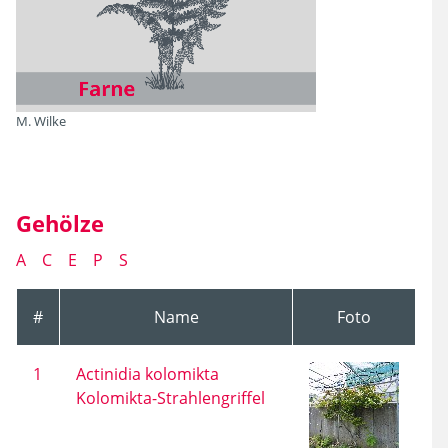
M. Wilke
Gehölze
A
C
E
P
S
#
Name
Foto
1
Actinidia kolomikta
Kolomikta-Strahlengriffel