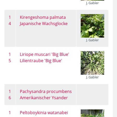
J. Gabler
1
Kirengeshoma palmata
4
Japanische Wachsglocke
J. Gabler
1
Liriope muscari 'Big Blue'
5
Lilientraube 'Big Blue'
J. Gabler
1
Pachysandra procumbens
6
Amerikanischer Ysander
1
Peltoboykinia watanabei