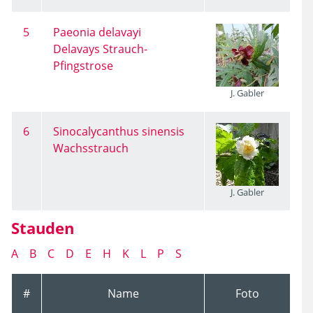
5
Paeonia delavayi
Delavays Strauch-
Pfingstrose
J. Gabler
6
Sinocalycanthus sinensis
Wachsstrauch
J. Gabler
Stauden
A
B
C
D
E
H
K
L
P
S
#
Name
Foto