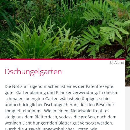
Bodenbedingungen
Wuchsform
Gehölz
28
pH-
Treffer
Wert
Zurücksetzen
Schnittverträglichkeit
U. Aland
Filtern
Dschungelgarten
Winterhärtezone
Die Not zur Tugend machen ist eines der Patentrezepte
Blattausdauer
guter Gartenplanung und Pflanzenverwendung. In diesem
schmalen, beengten Garten wächst ein üppiger, schier
undurchdringlicher Dschungel heran, der den Besucher
komplett einnimmt. Wie in einem Nebelwald tropft es
28
stetig aus dem Blätterdach, sodass die großen, nach dem
Treffer
wenigen Licht hungernden Blätter gut versorgt werden.
Bestäubung
Durch die Auswahl ungewöhnlicher Exoten, wie
Zurücksetzen