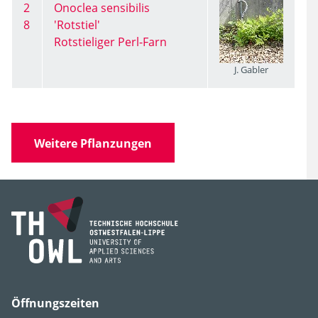
2
Onoclea sensibilis
8
'Rotstiel'
Rotstieliger Perl-Farn
J. Gabler
Weitere Pflanzungen
Öffnungszeiten