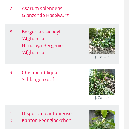
7
Asarum splendens
Glänzende Haselwurz
8
Bergenia stacheyi
'Afghanica'
Himalaya-Bergenie
'Afghanica'
J. Gabler
9
Chelone obliqua
Schlangenkopf
J. Gabler
1
Disporum cantoniense
0
Kanton-Feenglöckchen