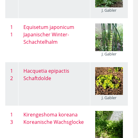
J. Gabler
1
Equisetum japonicum
1
Japanischer Winter-
Schachtelhalm
J. Gabler
1
Hacquetia epipactis
2
Schaftdolde
J. Gabler
1
Kirengeshoma koreana
3
Koreanische Wachsglocke