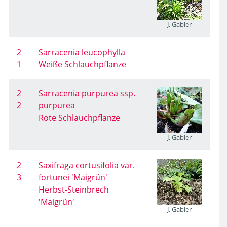
J. Gabler
2
Sarracenia leucophylla
1
Weiße Schlauchpflanze
2
Sarracenia purpurea ssp.
2
purpurea
Rote Schlauchpflanze
J. Gabler
2
Saxifraga cortusifolia var.
3
fortunei 'Maigrün'
Herbst-Steinbrech
'Maigrün'
J. Gabler