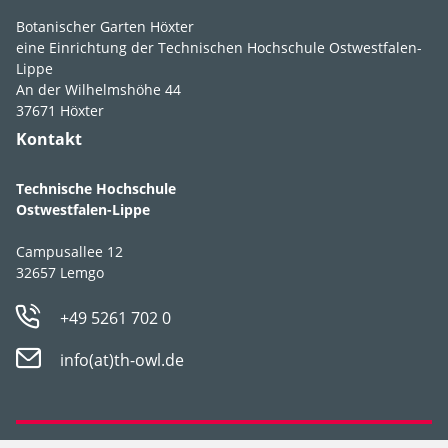
halbschattig
,
Botanischer Garten Höxter
schattig
eine Einrichtung der Technischen Hochschule Ostwestfalen-
Lippe
Feuchte
mäßig feucht
,
An der Wilhelmshöhe 44
frisch
37671 Höxter
Kontakt
Boden­ansprüche
humos
,
lehmig
,
nährstoffreich
,
Technische Hochschule
schluffig
Ostwestfalen-Lippe
pH-Wert
pH 6,5-7,5
Campusallee 12
32657 Lemgo
Winter­härte­zone
7a
+49 5261 702 0
Strategie­typ
CS-Stratege
info(at)th-owl.de
Geselligkeit
III
,
IV