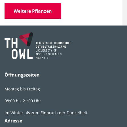
Name
(F.Maek.) C.Y.CHEN &
C.S.YANG
Weitere Pflanzen
Familie
Aristolochiaceae
(Osterluzeigewächse)
Gattung
Asarum
Art, Unterart,
splendens
Varietät, Form
Synonyme
Chinesische Haselwurz
Öffnungszeiten
Montag bis Freitag
08:00 bis 21:00 Uhr
Im Winter bis zum Einbruch der Dunkelheit
Lebens­bereich
G2
,
GR2
Adresse
Licht
lichtschattig
,