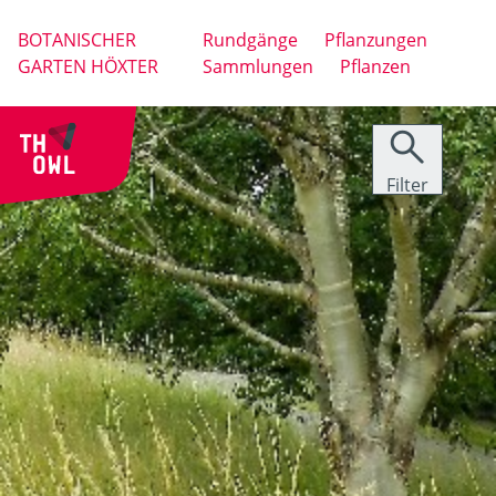
BOTANISCHER
Rundgänge
Pflanzungen
GARTEN HÖXTER
Sammlungen
Pflanzen
Taxonomie

0
Standort
Treffer
Filter
Zurücksetzen
0
Lebensbereich
Treffer
Filtern
Zurücksetzen
0
Verwendung
Treffer
Filtern
Zurücksetzen
0
Treffer
Filtern
Zurücksetzen