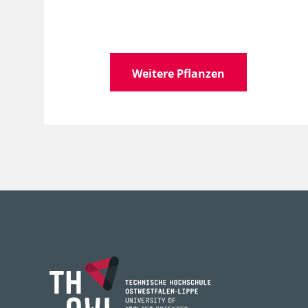
Wissen­schaft­licher
Typ
Name
Familie
Typ
Weitere Pflanzen
Gattung
Typ
Art, Unterart, Varietät,
lax
Form
Lebens­bereich
WR
Licht
vo
Feuchte
seh