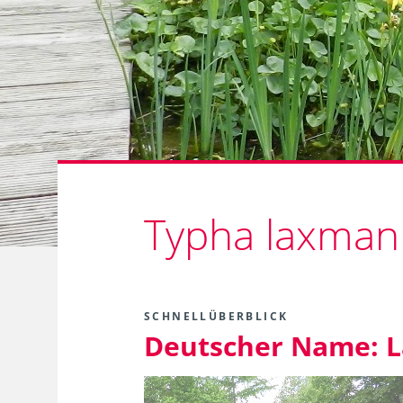
Typha laxmann
SCHNELLÜBERBLICK
Deutscher Name:
L