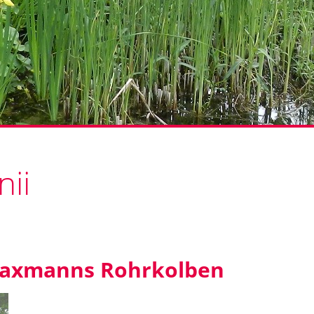
ii
axmanns Rohrkolben