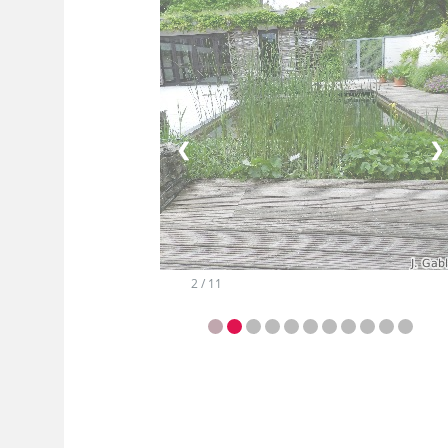
❮
❯
2 / 11