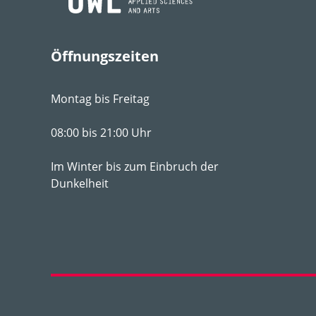
Boden­ansprüche
näh
pH-Wert
pH 
Öffnungszeiten
Winter­härte­zone
4a
Montag bis Freitag
Strategie­typ
CS-
Geselligkeit
II
08:00 bis 21:00 Uhr
Im Winter bis zum Einbruch der
Dunkelheit
Genieß­barkeit
die
Duft
Nei