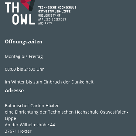
Öffnungszeiten
Lebens­bereich
GR1
,
GR2
,
Fr2
Licht
absonnig
,
Montag bis Freitag
lichtschattig
,
08:00 bis 21:00 Uhr
halbschattig
Im Winter bis zum Einbruch der Dunkelheit
Feuchte
frisch
,
mäßig
Adresse
trocken
,
trocken
Boden­ansprüche
durchlässig
,
Botanischer Garten Höxter
humos
,
lehmig
,
eine Einrichtung der Technischen Hochschule Ostwestfalen-
nährstoffreich
,
Lippe
An der Wilhelmshöhe 44
sandig
,
schluffig
,
37671 Höxter
steinig