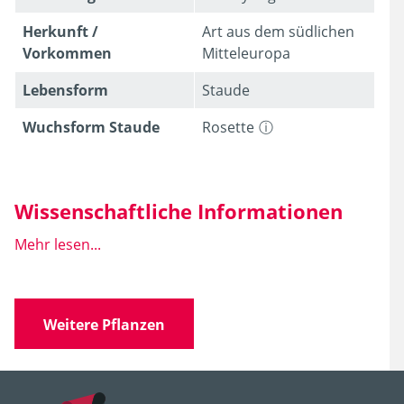
Herkunft /
Art aus dem südlichen
Vorkommen
Mitteleuropa
Lebens­form
Staude
Wuchsform Staude
Rosette
Wissenschaftliche Informationen
Mehr lesen...
Wissen­schaft­licher
Thalictrum minus
L.
Name
'Adiantifolium'
Weitere Pflanzen
Familie
Ranunculaceae
(Hahnenfußgewächse)
Gattung
Thalictrum