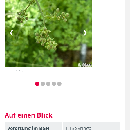
❮
❯
2 / 5
Auf einen Blick
Verortung im BGH
1.15 Syringa