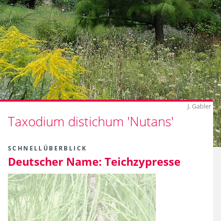
J. Gabler
Taxodium distichum 'Nutans'
SCHNELLÜBERBLICK
Deutscher Name:
Teichzypresse