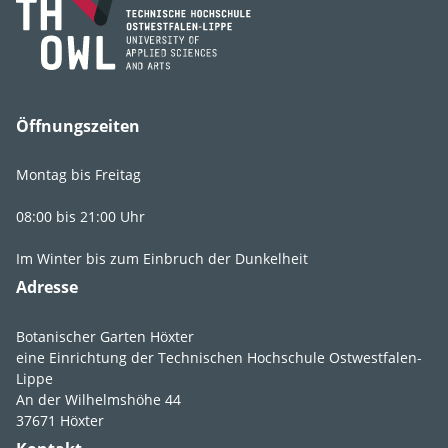
Art, Unterart,
distichum
Varietät, Form
Synonyme
Taxodium ascendens
Öffnungszeiten
Montag bis Freitag
08:00 bis 21:00 Uhr
Lebens­bereich
2
.
1
.
2
.
2
Im Winter bis zum Einbruch der Dunkelheit
Licht
vollsonnig
,
Adresse
sonnig
Botanischer Garten Höxter
Feuchte
wechselfeucht,
eine Einrichtung der Technischen Hochschule Ostwestfalen-
kurzzeitig
Lippe
überschwemmt,
sehr
An der Wilhelmshöhe 44
nass
, lang anhaltend
37671 Höxter
überschwemmt,