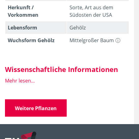
Herkunft /
Sorte, Art aus dem
Vorkommen
Südosten der USA
Lebens­form
Gehölz
Wuchsform Gehölz
Mittelgroßer Baum
Wissenschaftliche Informationen
Mehr lesen...
Wissen­schaft­licher
Taxodium distichum
(L.)
Name
Rich.
'Nutans'
Weitere Pflanzen
Familie
Cupressaceae
(Zypressengewächse)
Gattung
Taxodium