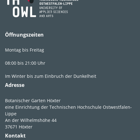
Art, Unterart,
vulgaris
Varietät, Form
Öffnungszeiten
Montag bis Freitag
Lebens­bereich
6
.
3
.
3
.
4
08:00 bis 21:00 Uhr
Licht
vollsonnig
,
Im Winter bis zum Einbruch der Dunkelheit
sonnig
Adresse
Feuchte
frisch
,
mäßig
trocken
Botanischer Garten Höxter
eine Einrichtung der Technischen Hochschule Ostwestfalen-
Boden­ansprüche
durchlässig
,
Lippe
humos
,
lehmig
,
An der Wilhelmshöhe 44
nährstoffreich
,
37671 Höxter
sandig
,
schluffig
Kontakt