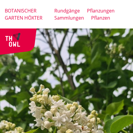
BOTANISCHER
Rundgänge
Pflanzungen
GARTEN HÖXTER
Sammlungen
Pflanzen