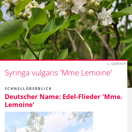
L. Garkisch
Syringa vulgaris 'Mme Lemoine'
SCHNELLÜBERBLICK
Deutscher Name:
Edel-Flieder 'Mme.
Lemoine'