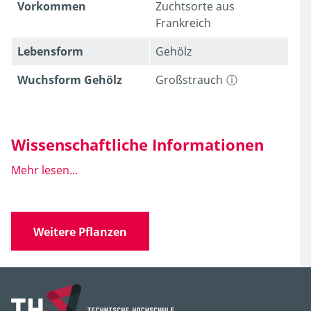
Vorkommen
Zuchtsorte aus
Frankreich
Lebens­form
Gehölz
Wuchsform Gehölz
Großstrauch
Ligustrum
Wissenschaftliche Informationen
Mehr lesen...
Wissen­schaft­licher
Syringa vulgaris
L.
'Mme
Name
Lemoine'
Weitere Pflanzen
Familie
Oleaceae
(Ölbaumgewächse)
Gattung
Syringa