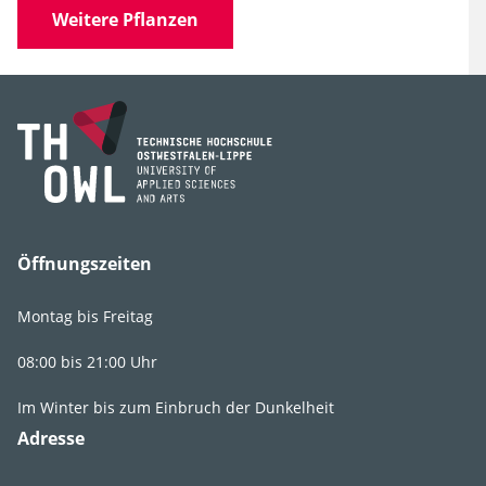
Weitere Pflanzen
Familie
Asteraceae
(Korbblütler)
Gattung
Symphyotrichum
Art, Unterart,
divaricatum
Varietät, Form
Sorten
'Tradescant', 'Beth
Chatto'
Öffnungszeiten
Synonyme
Aster divaricatus, Aster
corymbosus, Eurybia
Montag bis Freitag
divaricata, Gebüsch-
Aster, Sperrige Aster
08:00 bis 21:00 Uhr
Im Winter bis zum Einbruch der Dunkelheit
Adresse