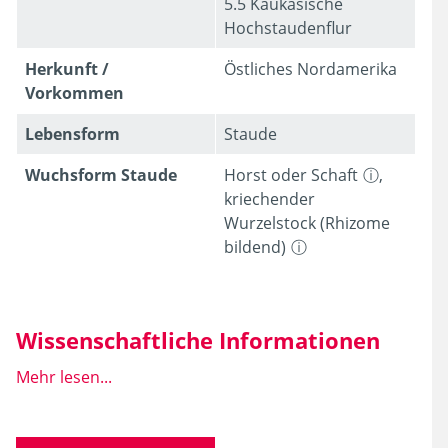
5.5 Kaukasische
Hochstaudenflur
Herkunft /
Östliches Nordamerika
Vorkommen
Lebens­form
Staude
Wuchsform Staude
Horst oder Schaft
,
kriechender
Wurzelstock (Rhizome
bildend)
Wissenschaftliche Informationen
Mehr lesen...
Wissen­schaft­licher
Symphyotrichum
Name
divaricatum
L.