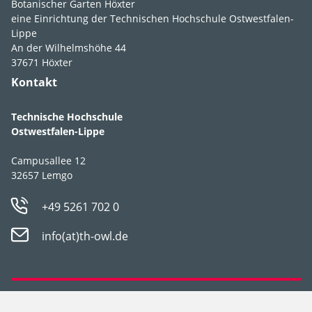
Botanischer Garten Höxter
eine Einrichtung der Technischen Hochschule Ostwestfalen-
Lebens­bereich
G1
,
G2
,
GR1
,
Lippe
An der Wilhelmshöhe 44
GR2
,
Fr1
,
Fr2
37671 Höxter
Licht
absonnig
,
Kontakt
lichtschattig
,
halbschattig
,
Technische Hochschule
schattig
Ostwestfalen-Lippe
Feuchte
frisch
,
mäßig
Campusallee 12
trocken
,
trocken
32657 Lemgo
Boden­ansprüche
durchlässig
,
+49 5261 702 0
humos
,
lehmig
,
sandig
,
schluffig
,
info(at)th-owl.de
steinig
,
stellt keine
besonderen
Ansprüche
Datenschutz
Impressum