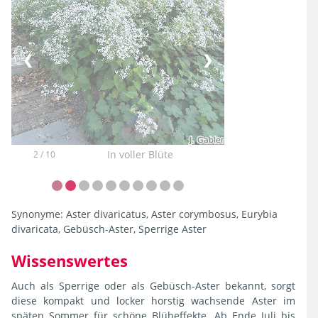
❮
❯
In voller Blüte
2 / 10
Synonyme:
Aster divaricatus, Aster corymbosus, Eurybia
divaricata, Gebüsch-Aster, Sperrige Aster
Wissenswertes
Auch als Sperrige oder als Gebüsch-Aster bekannt, sorgt
diese kompakt und locker horstig wachsende Aster im
späten Sommer für schöne Blüheffekte. Ab Ende Juli bis