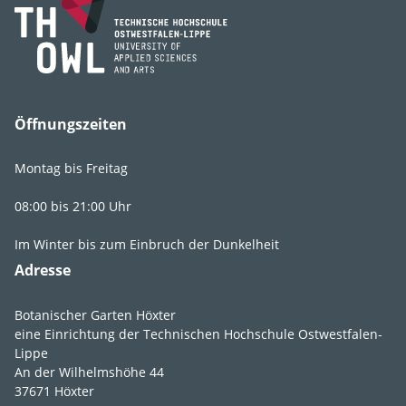
Art, Unterart,
acre
Varietät, Form
Sorten
'Yellow Queen'
Öffnungszeiten
Montag bis Freitag
08:00 bis 21:00 Uhr
Lebens­bereich
H1
,
St1
,
FS1
Im Winter bis zum Einbruch der Dunkelheit
Licht
vollsonnig
,
Adresse
sonnig
Botanischer Garten Höxter
Feuchte
mäßig trocken
,
eine Einrichtung der Technischen Hochschule Ostwestfalen-
trocken
,
sehr
Lippe
trocken
An der Wilhelmshöhe 44
37671 Höxter
Boden­ansprüche
durchlässig
,
felsig
,