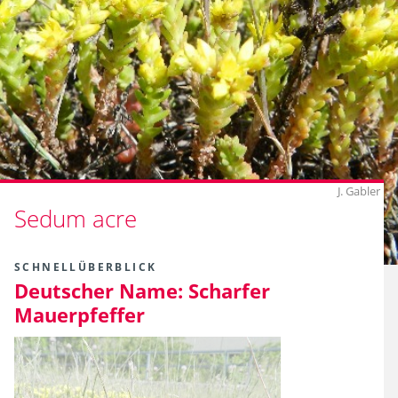
J. Gabler
Sedum acre
SCHNELLÜBERBLICK
Deutscher Name:
Scharfer
Mauerpfeffer