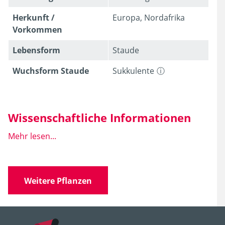
Herkunft /
Europa, Nordafrika
Vorkommen
Lebens­form
Staude
Wuchsform Staude
Sukkulente
Wissenschaftliche Informationen
Mehr lesen...
Wissen­schaft­licher
Sedum acre
L.
Name
Weitere Pflanzen
Familie
Crassulaceae
(Dickblattgewächse)
Gattung
Sedum