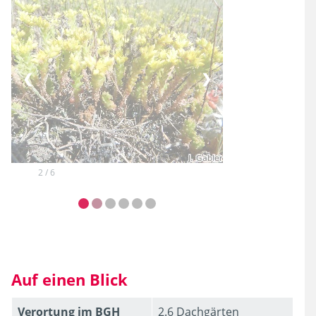
❮
❯
2 / 6
Auf einen Blick
Verortung im BGH
2.6 Dachgärten