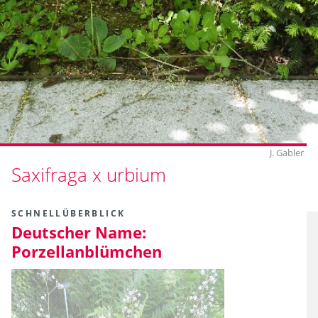
J. Gabler
Saxifraga x urbium
SCHNELLÜBERBLICK
Deutscher Name:
Porzellanblümchen