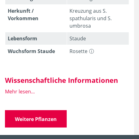
Herkunft /
Kreuzung aus S.
Vorkommen
spathularis und S.
umbrosa
Lebens­form
Staude
Wuchsform Staude
Rosette
Wissenschaftliche Informationen
Mehr lesen...
Wissen­schaft­licher
Saxifraga x urbium
D.A.
Name
Webb
Weitere Pflanzen
Familie
Saxifragaceae
(Steinbrechgewächse)