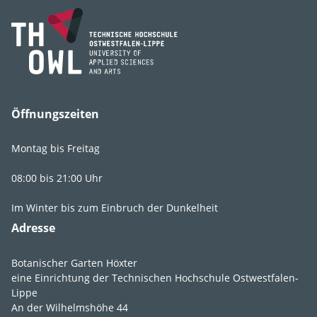
Gattung
Saxifraga
Art, Unterart,
x urbium
Varietät, Form
Öffnungszeiten
Montag bis Freitag
Lebens­bereich
G2
,
GR2
,
St2
,
08:00 bis 21:00 Uhr
MK2
Im Winter bis zum Einbruch der Dunkelheit
Licht
absonnig
,
Adresse
lichtschattig
,
halbschattig
,
schattig
Botanischer Garten Höxter
eine Einrichtung der Technischen Hochschule Ostwestfalen-
Feuchte
mäßig feucht
,
Lippe
An der Wilhelmshöhe 44
frisch
,
mäßig