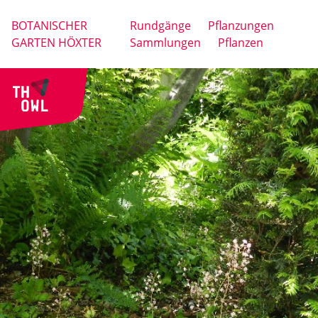
BOTANISCHER
Rundgänge
Pflanzungen
GARTEN HÖXTER
Sammlungen
Pflanzen