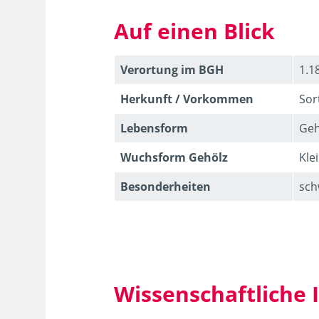
Auf einen Blick
Verortung im BGH
1.1
Herkunft / Vorkommen
Sor
Lebens­form
Geh
Wuchsform Gehölz
Kle
Besonder­heiten
sch
Wissenschaftliche