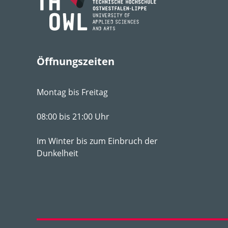
Licht
vo
Feuchte
mäß
Boden­ansprüche
dur
Ans
Öffnungszeiten
pH-Wert
pH 
Montag bis Freitag
Winter­härte­zone
5b
08:00 bis 21:00 Uhr
Im Winter bis zum Einbruch der
Dunkelheit
Verwen­dungs­empfeh­
Sol
lung
Duft
Nei