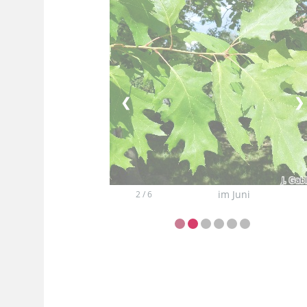
❮
❯
im Juni
2 / 6