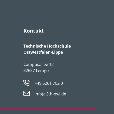
g
,
stellt keine besonderen
Kontakt
Technische Hochschule
Ostwestfalen-Lippe
Campusallee 12
32657 Lemgo
+49 5261 702 0
info(at)th-owl.de