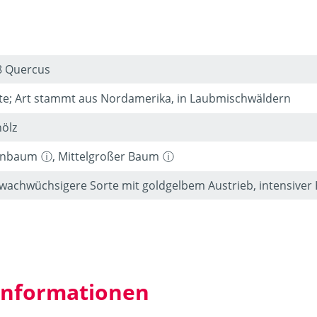
8 Quercus
te; Art stammt aus Nordamerika, in Laubmischwäldern
ölz
inbaum
,
Mittelgroßer Baum
wachwüchsigere Sorte mit goldgelbem Austrieb, intensiver
 Informationen