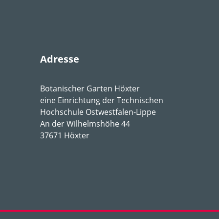
llsonnig
,
sonnig
ig feucht
,
frisch
,
mäßig trocken
chlässig
,
humos
,
nährstoffreich
,
sandig
,
schluffi
prüche
Adresse
6-9
Botanischer Garten Höxter
eine Einrichtung der Technischen
Hochschule Ostwestfalen-Lippe
An der Wilhelmshöhe 44
37671 Höxter
itärgehölz in größeren Gärten und Parkanlagen
n, nicht duftend