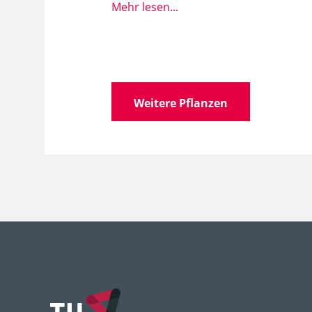
Mehr lesen...
Wissen­schaft­licher
Que
Name
Familie
Fag
Weitere Pflanzen
Gattung
Que
Art, Unterart, Varietät,
rub
Form
Lebens­bereich
3
4