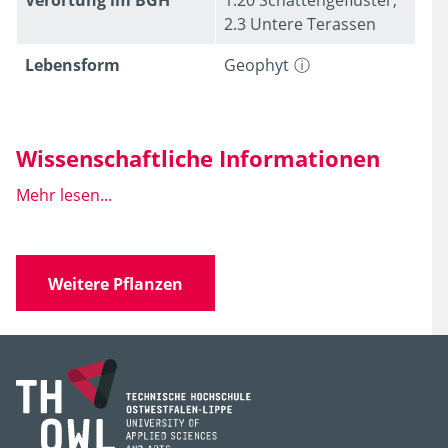
2.3 Untere Terassen
Lebens­form
Geophyt
Wissenschaftliche Informationen
Mehr lesen...
Wissen­schaft­licher
Puschkinia scilloides
Name
var. libanotica
Weitere Pflanzen
Familie
Liliaceae
(Liliengewächse)
Gattung
Puschkinia
Art, Unterart,
scilloides
Varietät, Form