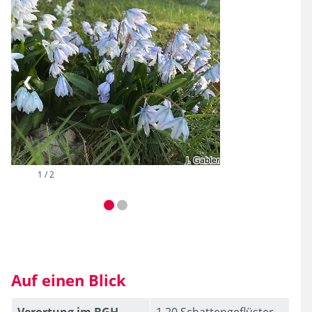
❮
❯
2 / 2
Auf einen Blick
Verortung im BGH
1.20 Schattengeflüster,