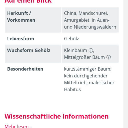
Auf einen Blick
Herkunft /
China, Mandschurei,
Vorkommen
Amurgebiet; in Auen-
und Niederungswäldern
Lebens­form
Gehölz
Wuchsform Gehölz
Kleinbaum
,
Mittelgroßer Baum
Besonder­heiten
kurzstämmiger Baum;
kein durchgehender
Mitteltrieb, malerischer
Habitus
Wissenschaftliche Informationen
Mehr lesen...