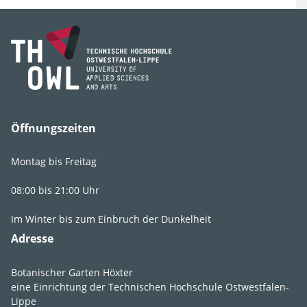
Gattung
Omphalodes
Art, Unterart,
verna
Varietät, Form
Synonyme
Frühlings-
Gedenkemein, Weißes
Öffnungszeiten
Gedenkemein, Weißes
Frühlings-
Montag bis Freitag
Nabelnüsschen
08:00 bis 21:00 Uhr
Im Winter bis zum Einbruch der Dunkelheit
Adresse
Lebens­bereich
G2
,
GR2
Botanischer Garten Höxter
eine Einrichtung der Technischen Hochschule Ostwestfalen-
Licht
absonnig
,
Lippe