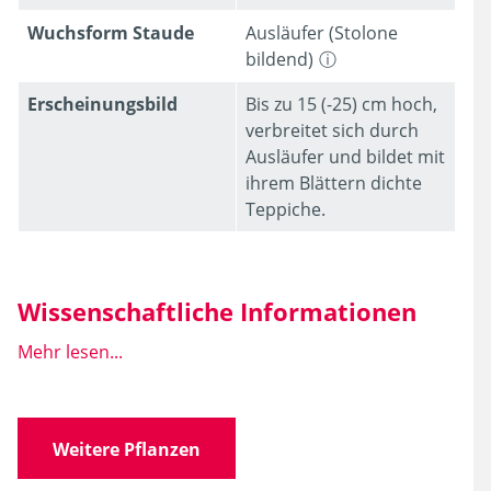
Wuchsform Staude
Ausläufer (Stolone
bildend)
Erschei­nungsbild
Bis zu 15 (-25) cm hoch,
verbreitet sich durch
Ausläufer und bildet mit
ihrem Blättern dichte
Teppiche.
Wissenschaftliche Informationen
Mehr lesen...
Wissen­schaft­licher
Omphalodes verna
Name
'Alba'
Weitere Pflanzen
Familie
Boraginaceae
(Raublattgewächse)