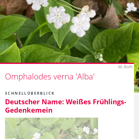
M. Roth
Omphalodes verna 'Alba'
SCHNELLÜBERBLICK
Deutscher Name:
Weißes Frühlings-
Gedenkemein