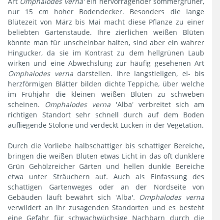
Art
Omphalodes verna'
ein hervorragender sommergrüner,
nur 15 cm hoher Bodendecker. Besonders die lange
Blütezeit von März bis Mai macht diese Pflanze zu einer
beliebten Gartenstaude. Ihre zierlichen weißen Blüten
könnte man für unscheinbar halten, sind aber ein wahrer
Hingucker, da sie im Kontrast zu dem hellgrünen Laub
wirken und eine Abwechslung zur häufig gesehenen Art
Omphalodes verna
darstellen.
Ihre langstieligen, ei- bis
herzförmigen Blätter bilden dichte Teppiche, über welche
im Frühjahr die kleinen weißen Blüten zu schweben
scheinen.
Omphalodes verna
'Alba'
verbreitet sich am
richtigen Standort sehr schnell durch auf dem Boden
aufliegende Stolone und verdeckt Lücken in der Vegetation.
Durch die Vorliebe halbschattiger bis schattiger Bereiche,
bringen die weißen Blüten etwas Licht in das oft dunklere
Grün Gehölzreicher Gärten und hellen dunkle Bereiche
etwa unter Sträuchern auf. Auch als Einfassung des
schattigen Gartenweges oder an der Nordseite von
Gebäuden läuft bewährt sich 'Alba'.
Omphalodes verna
verwildert an ihr zusagenden Standorten und es besteht
eine Gefahr für schwachwüchsige Nachbarn durch die