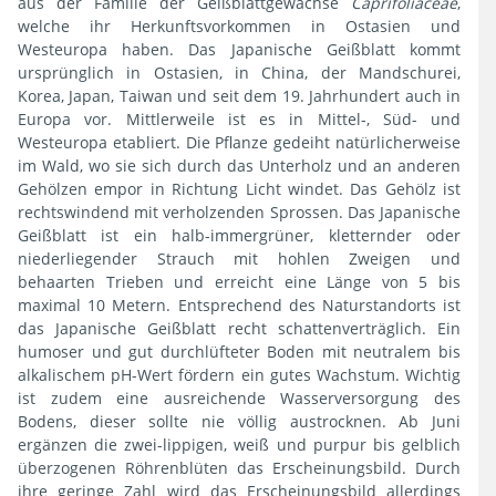
aus der Familie der Geißblattgewächse
Caprifoliaceae
,
welche ihr Herkunftsvorkommen in Ostasien und
Westeuropa haben. Das Japanische Geißblatt kommt
ursprünglich in Ostasien, in China, der Mandschurei,
Korea, Japan, Taiwan und seit dem 19. Jahrhundert auch in
Europa vor. Mittlerweile ist es in Mittel-, Süd- und
Westeuropa etabliert. Die Pflanze gedeiht natürlicherweise
im Wald, wo sie sich durch das Unterholz und an anderen
Gehölzen empor in Richtung Licht windet. Das Gehölz ist
rechtswindend mit verholzenden Sprossen. Das Japanische
Geißblatt ist ein halb-immergrüner, kletternder oder
niederliegender Strauch mit hohlen Zweigen und
behaarten Trieben und erreicht eine Länge von 5 bis
maximal 10 Metern. Entsprechend des Naturstandorts ist
das Japanische Geißblatt recht schattenverträglich. Ein
humoser und gut durchlüfteter Boden mit neutralem bis
alkalischem pH-Wert fördern ein gutes Wachstum. Wichtig
ist zudem eine ausreichende Wasserversorgung des
Bodens, dieser sollte nie völlig austrocknen. Ab Juni
ergänzen die zwei-lippigen, weiß und purpur bis gelblich
überzogenen Röhrenblüten das Erscheinungsbild. Durch
ihre geringe Zahl wird das Erscheinungsbild allerdings