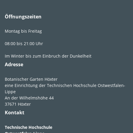
Sorten
'Aureoreticulata',
'Chinensis‘, 'Dart’s
Öffnungszeiten
Acumen' 'Halliana'
Synonyme
Japanisches Geißblatt,
Montag bis Freitag
Lonicera japonica var.
japonica
08:00 bis 21:00 Uhr
Im Winter bis zum Einbruch der Dunkelheit
Adresse
Botanischer Garten Höxter
eine Einrichtung der Technischen Hochschule Ostwestfalen-
Lebens­bereich
7
.
4
.
5
.
9
Lippe
An der Wilhelmshöhe 44
Licht
absonnig
,
37671 Höxter
lichtschattig
,
Kontakt
halbschattig
Technische Hochschule
Feuchte
feucht
,
mäßig