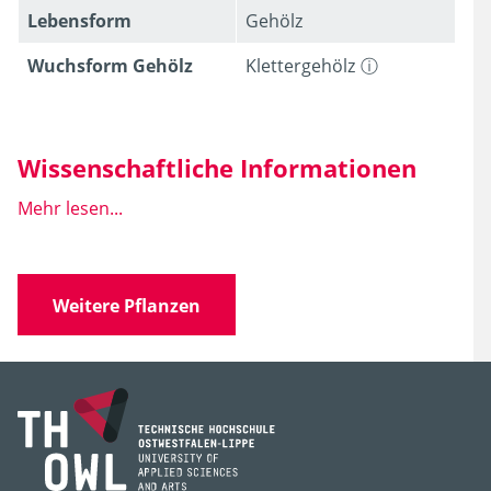
Lebens­form
Gehölz
Wuchsform Gehölz
Klettergehölz
Wissenschaftliche Informationen
Mehr lesen...
Wissen­schaft­licher
Lonicera japonica
C. P.
Name
Thunberg
Weitere Pflanzen
Familie
Caprifoliaceae
(Geißblattgewächse)
Gattung
Lonicera
Art, Unterart,
japonica
Varietät, Form