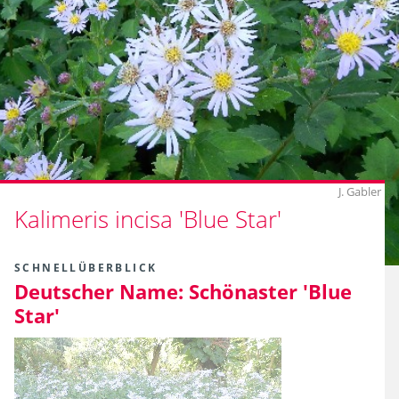
J. Gabler
Kalimeris incisa 'Blue Star'
SCHNELLÜBERBLICK
Deutscher Name:
Schönaster 'Blue
Star'