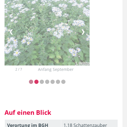
❮
❯
Anfang September
2 / 7
Auf einen Blick
Verortung im BGH
1.18 Schattenzauber