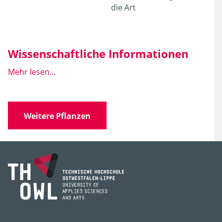
die Art
Wissenschaftliche Informationen
Mehr lesen...
Wissen­schaft­licher
Kalimeris incisa 'Blue
Name
Star'
'Blue Star'
Weitere Pflanzen
Familie
Asteraceae
(Korbblütler)
Gattung
Kalimeris
Art, Unterart,
incisa
Varietät, Form