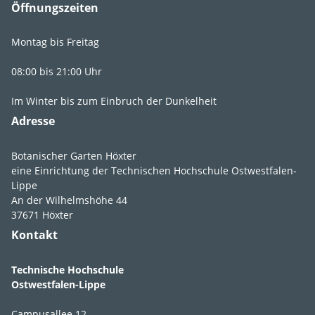
Öffnungszeiten
Montag bis Freitag
Lebens­bereich
GR2
,
Fr2
08:00 bis 21:00 Uhr
Licht
sonnig
,
Im Winter bis zum Einbruch der Dunkelheit
absonnig
,
Adresse
lichtschattig
,
halbschattig
Botanischer Garten Höxter
Feuchte
frisch
,
mäßig
eine Einrichtung der Technischen Hochschule Ostwestfalen-
trocken
Lippe
An der Wilhelmshöhe 44
Boden­ansprüche
durchlässig
,
37671 Höxter
humos
,
lehmig
,
Kontakt
sandig
,
schluffig
Technische Hochschule
pH-Wert
pH 6-8
Ostwestfalen-Lippe
Winter­härte­zone
5a
Campusallee 12