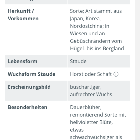
Herkunft /
Sorte; Art stammt aus
Vorkommen
Japan, Korea,
Nordostchina; in
Wiesen und an
Gebüschrändern vom
Hügel- bis ins Bergland
Lebens­form
Staude
Wuchsform Staude
Horst oder Schaft
Erschei­nungsbild
buschartiger,
aufrechter Wuchs
Besonder­heiten
Dauerblüher,
remontierend Sorte mit
hellvioletter Blüte,
etwas
schwachwüchsiger als