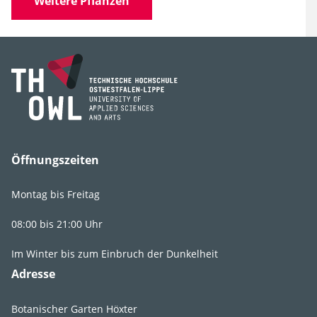
Weitere Pflanzen
Familie
Iridaceae
(Schwertliliengewächse)
Gattung
Iris
Art, Unterart,
reticulata
Varietät, Form
Öffnungszeiten
Montag bis Freitag
Lebens­bereich
Fr1
,
St1
,
St2
08:00 bis 21:00 Uhr
Licht
vollsonnig
,
Im Winter bis zum Einbruch der Dunkelheit
sonnig
Adresse
Feuchte
sommertrocken,
frisch
,
mäßig
Botanischer Garten Höxter