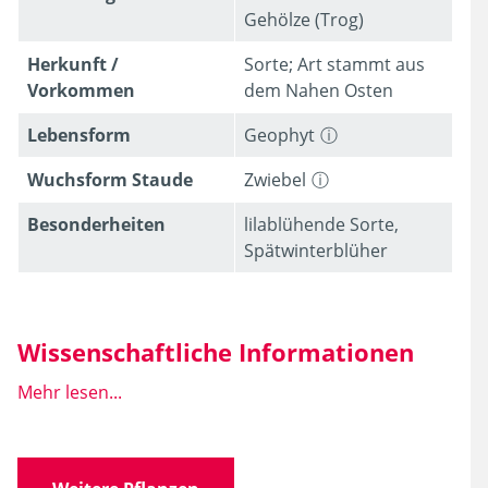
Gehölze (Trog)
Herkunft /
Sorte; Art stammt aus
Vorkommen
dem Nahen Osten
Lebens­form
Geophyt
Wuchsform Staude
Zwiebel
Besonder­heiten
lilablühende Sorte,
Spätwinterblüher
Wissenschaftliche Informationen
Mehr lesen...
Wissen­schaft­licher
Iris reticulata 'George'
Name
'J.S. Dijt'