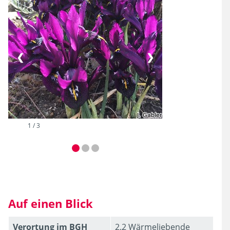
❮
❯
Auf der Krone der Living Wall
2 / 3
Auf einen Blick
Verortung im BGH
2.2 Wärmeliebende