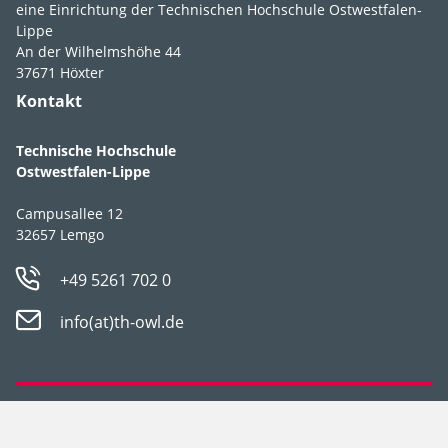
trocken
,
trocken
eine Einrichtung der Technischen Hochschule Ostwestfalen-
Lippe
Boden­ansprüche
durchlässig
,
An der Wilhelmshöhe 44
sandig
,
37671 Höxter
skelettreich
,
Kontakt
steinig
Technische Hochschule
pH-Wert
pH 6-9
Ostwestfalen-Lippe
Winter­härte­zone
6a
Campusallee 12
32657 Lemgo
Strategie­typ
S-Stratege
+49 5261 702 0
Geselligkeit
III
info(at)th-owl.de
Datenschutz
Impressum
Verwen­dungs­empfeh­
aparter Spätwinter- bis