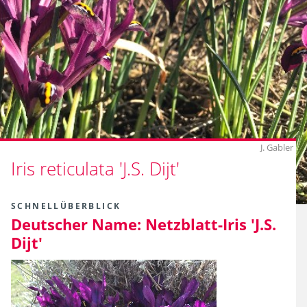
J. Gabler
Iris reticulata 'J.S. Dijt'
SCHNELLÜBERBLICK
Deutscher Name:
Netzblatt-Iris 'J.S.
Dijt'