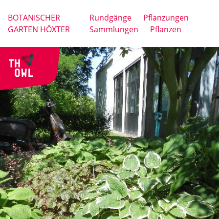
BOTANISCHER
Rundgänge
Pflanzungen
GARTEN HÖXTER
Sammlungen
Pflanzen