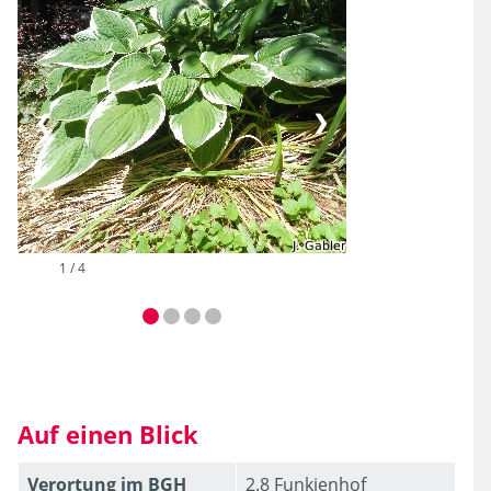
❮
❯
2 / 4
Auf einen Blick
Verortung im BGH
2.8 Funkienhof