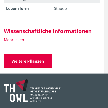
Lebens­form
Staude
Wissenschaftliche Informationen
Mehr lesen...
Wissen­schaft­licher
Hosta x fortunei
Name
Weitere Pflanzen
Familie
Hostaceae
(Funkiengewächse)
Gattung
Hosta