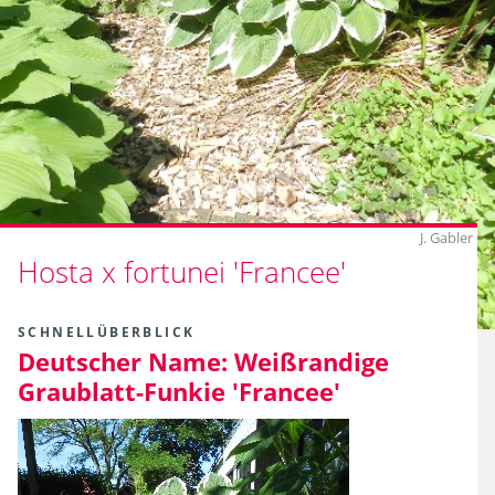
J. Gabler
Hosta x fortunei 'Francee'
SCHNELLÜBERBLICK
Deutscher Name:
Weißrandige
Graublatt-Funkie 'Francee'