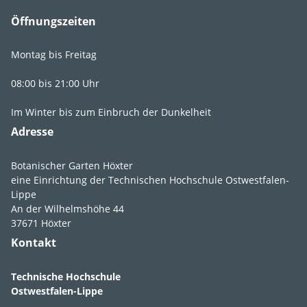
Öffnungszeiten
Foto Blätter
Montag bis Freitag
08:00 bis 21:00 Uhr
Im Winter bis zum Einbruch der Dunkelheit
Adresse
Foto Sommer
Botanischer Garten Höxter
eine Einrichtung der Technischen Hochschule Ostwestfalen-
Lippe
An der Wilhelmshöhe 44
37671 Höxter
Kontakt
Zusätzliches Foto
Juni am Wegesrand im
Funkienhof
Technische Hochschule
Ostwestfalen-Lippe