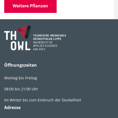
Weitere Pflanzen
Familie
Saxifragaceae
(Steinbrechgewächse)
Gattung
Heuchera
Art, Unterart,
micrantha
Varietät, Form
Öffnungszeiten
Montag bis Freitag
Lebens­bereich
GR2
,
Fr2
,
St2
,
08:00 bis 21:00 Uhr
B2
Im Winter bis zum Einbruch der Dunkelheit
Licht
sonnig
,
Adresse
absonnig
,
lichtschattig
,