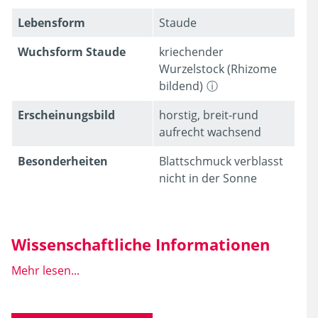
Lebens­form
Staude
Wuchsform Staude
kriechender
Wurzelstock (Rhizome
bildend)
Erschei­nungsbild
horstig, breit-rund
aufrecht wachsend
Besonder­heiten
Blattschmuck verblasst
nicht in der Sonne
Wissenschaftliche Informationen
Mehr lesen...
Wissen­schaft­licher
Heuchera x micrantha
Name
'Obsidian'