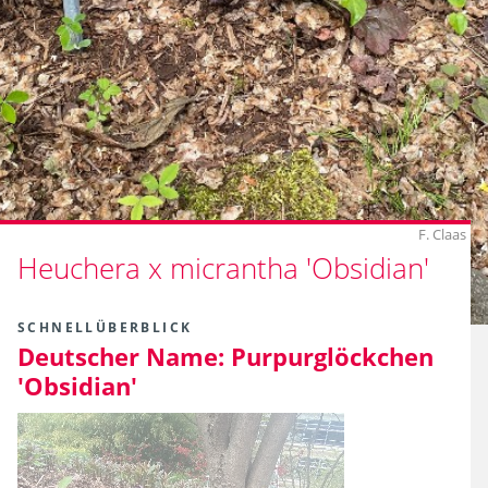
F. Claas
Heuchera x micrantha 'Obsidian'
SCHNELLÜBERBLICK
Deutscher Name:
Purpurglöckchen
'Obsidian'