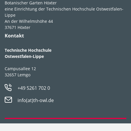
halbschattig
,
Botanischer Garten Höxter
eine Einrichtung der Technischen Hochschule Ostwestfalen-
schattig
Lippe
An der Wilhelmshöhe 44
Feuchte
mäßig feucht
,
37671 Höxter
frisch
Kontakt
Boden­ansprüche
durchlässig
,
humos
,
lehmig
,
Technische Hochschule
schluffig
,
steinig
,
Ostwestfalen-Lippe
stellt keine besonderen
Ansprüche
Campusallee 12
32657 Lemgo
pH-Wert
pH 6-8
+49 5261 702 0
Winter­härte­zone
5a
info(at)th-owl.de
Strategie­typ
CS-Stratege
Geselligkeit
I
,
II
Datenschutz
Impressum