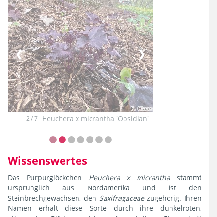
❮
❯
Heuchera x micrantha 'Obsidian'
2 / 7
Wissenswertes
Das Purpurglöckchen
Heuchera x micrantha
stammt
ursprünglich
aus Nordamerika und ist den
Steinbrechgewächsen, den
Saxifragaceae
zugehörig. Ihren
Namen erhält diese Sorte durch ihre dunkelroten,