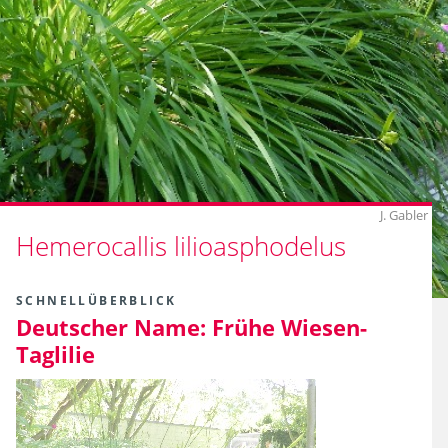
J. Gabler
Hemerocallis lilioasphodelus
SCHNELLÜBERBLICK
Deutscher Name:
Frühe Wiesen-
Taglilie