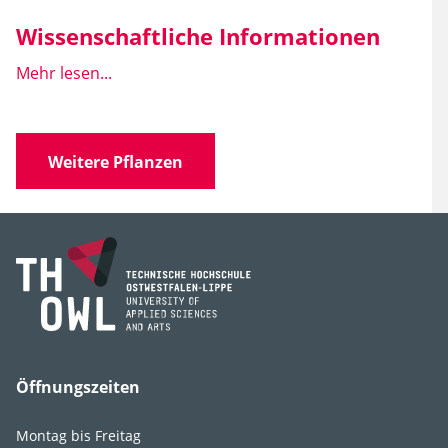
Wissenschaftliche Informationen
Mehr lesen...
Wissen­schaft­licher
Hemerocallis
Name
lilioasphodelus
Weitere Pflanzen
Familie
Xanthorrhoeaceae
(Grasbaumgewächse)
Gattung
Hemerocallis
Art, Unterart,
lilioasphodelus
Varietät, Form
Öffnungszeiten
Montag bis Freitag