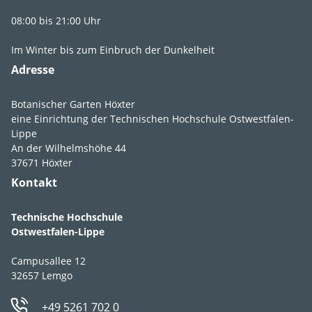
Lebens­bereich
GR2
,
GR3
,
Fr2
,
08:00 bis 21:00 Uhr
Fr3
,
WR4
Im Winter bis zum Einbruch der Dunkelheit
Licht
sonnig
,
Adresse
absonnig
,
lichtschattig
,
halbschattig
Botanischer Garten Höxter
eine Einrichtung der Technischen Hochschule Ostwestfalen-
Feuchte
feucht
,
mäßig
Lippe
An der Wilhelmshöhe 44
feucht
,
frisch
37671 Höxter
Boden­ansprüche
durchlässig
,
Kontakt
humos
,
lehmig
,
sandig
,
schluffig
Technische Hochschule
Ostwestfalen-Lippe
pH-Wert
pH 6-7,5, 8-9
Campusallee 12
Winter­härte­zone
4a
32657 Lemgo
Strategie­typ
C-Stratege
+49 5261 702 0