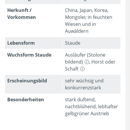
Herkunft /
China, Japan, Korea,
Vorkommen
Mongolei; in feuchten
Wiesen und in
Auwäldern
Lebens­form
Staude
Wuchsform Staude
Ausläufer (Stolone
bildend)
,
Horst oder
Schaft
Erschei­nungsbild
sehr wüchsig und
konkurrenzstark
Besonder­heiten
stark duftend,
nachtblühend, lebhafter
gelbgrüner Austrieb