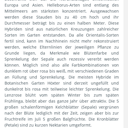
Europa und Asien. Helleborus-Arten sind entlang des
Mittelmeers am stärksten konzentriert. Ausgewachsen
werden diese Stauden bis zu 40 cm hoch und ihr
Durchmesser beträgt bis zu einen halben Meter. Diese
Hybriden sind aus natürlichen Kreuzungen zahlreicher
Sorten im Garten entstanden. Da alle Orientalis-Sorten
fertil sind, kann im Nachhinein nicht mehr rekonstruiert
werden, welche Elternlinien der jeweiligen Pflanze zu
Grunde liegen, da Merkmale wie Blütenfarbe und
Sprenkelung der Sepale auch rezessiv vererbt werden
können. Möglich sind also alle Farbkombinationen von
dunklem rot über rosa bis weiß, mit verschiedenen Graden
an Füllung und Sprenkelung. Die meisten Hybride im
Botanischen Garten Höxter sind derzeit ungefüllt und
dunkelrot bis rosa mit teilweise leichter Sprenkelung. Die
Lenzrose blüht vom späten Winter bis zum späten
Frühlinga, bleibt aber das ganze Jahr über attraktiv. Die 5
großen schalenförmigen Kelchblätter (Sepale) vergrünen
nach der Blüte lediglich mit der Zeit, zeigen aber bis zur
Fruchtreife im Juli 5 großen Balgfrüchte. Die Kronblätter
(Petale) sind zu kurzen Nektarien umgeformt.