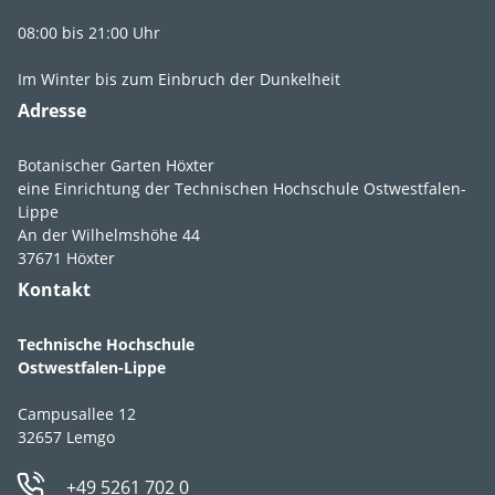
Lady', 'White Lady',
08:00 bis 21:00 Uhr
'White Spotted Lady'
Im Winter bis zum Einbruch der Dunkelheit
Synonyme
Frühlings-Nieswurz,
Adresse
Frühlings-Rose
Botanischer Garten Höxter
eine Einrichtung der Technischen Hochschule Ostwestfalen-
Lippe
An der Wilhelmshöhe 44
37671 Höxter
Kontakt
Lebens­bereich
G2
,
GR2
,
Fr2
,
B2
Technische Hochschule
Licht
sonnig
,
Ostwestfalen-Lippe
absonnig
,
lichtschattig
,
Campusallee 12
32657 Lemgo
halbschattig
,
schattig
+49 5261 702 0