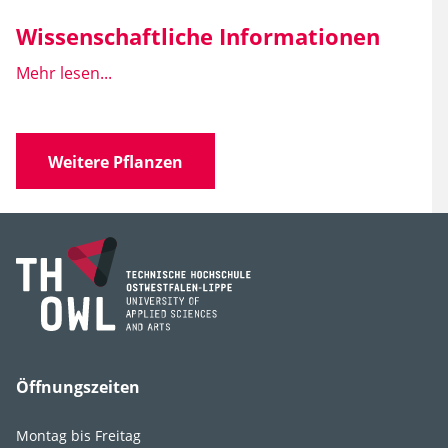
Wissenschaftliche Informationen
Mehr lesen...
Wissen­schaft­licher
Helleborus x orientalis
Name
Hybride
Weitere Pflanzen
Familie
Ranunculaceae
(Hahnenfußgewächse)
Gattung
Helleborus
Art, Unterart,
H. orientalis x H.
Varietät, Form
torquatus (u.a.)
Sorten
'Fred Whitsey', 'White
Spotted Mother',
Öffnungszeiten
'Violetta', 'Günther
Jürgl', 'Pink Lady', 'Red
Montag bis Freitag
Lady', 'Red Spotted