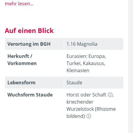
mehr lesen...
Auf einen Blick
Verortung im BGH
1.16 Magnolia
Herkunft /
Eurasien: Europa,
Vorkommen
Turkei, Kakausus,
Kleinasien
Lebens­form
Staude
Wuchsform Staude
Horst oder Schaft
,
kriechender
Alle Teile der Nieswurz
Wurzelstock (Rhizome
können bei Einnahme ernsthafte Beschwerden
bildend)
verursachen und der Saft kann die Haut reizen.