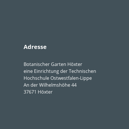
.
4
.
2
.
9
,
.
1
.
5
.
9
nnig
,
absonnig
,
lichtschattig
,
halbschattig
,
s
cht
,
mäßig feucht
,
frisch
,
mäßig trocken
,
trocken
Adresse
chlässig
,
humos
,
lehmig
,
sandig
,
schluffig
,
ste
ig
Botanischer Garten Höxter
6-9
eine Einrichtung der Technischen
Hochschule Ostwestfalen-Lippe
An der Wilhelmshöhe 44
37671 Höxter