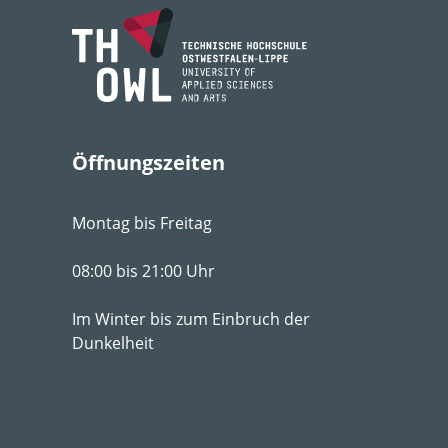
Lebens­bereich
2
3
Licht
so
Feuchte
feu
Öffnungszeiten
Boden­ansprüche
dur
ton
Montag bis Freitag
pH-Wert
pH 
08:00 bis 21:00 Uhr
Winter­härte­zone
6a
Im Winter bis zum Einbruch der
Dunkelheit