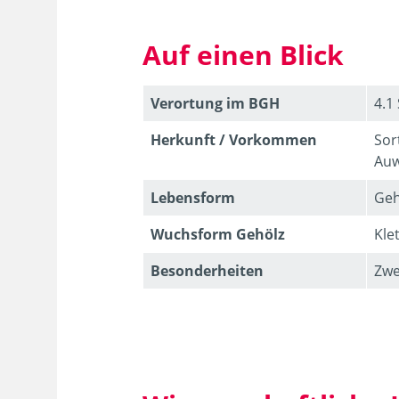
Auf einen Blick
Verortung im BGH
4.1
Herkunft / Vorkommen
Sor
Auw
Lebens­form
Geh
Wuchsform Gehölz
Kle
Besonder­heiten
Zwe