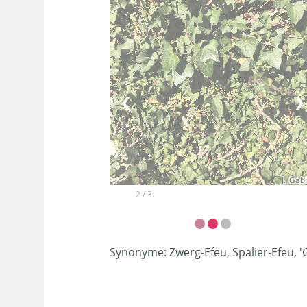
❮
❯
2 / 3
Synonyme:
Zwerg-Efeu, Spalier-Efeu, 