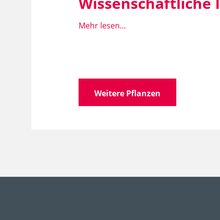
Wissenschaftliche
Mehr lesen...
Wissen­schaft­licher
Hed
Name
Familie
Ara
Weitere Pflanzen
Gattung
Hed
Art, Unterart, Varietät,
heli
Form
Synonyme
Zwe