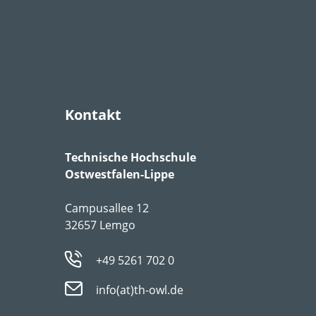
chattig
Kontakt
llt keine besonderen Ansprüche
,
Technische Hochschule
Ostwestfalen-Lippe
Campusallee 12
32657 Lemgo
+49 5261 702 0
info(at)th-owl.de