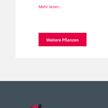
Mehr lesen...
Wissen­schaft­licher
Ger
Name
Familie
Ger
Weitere Pflanzen
Gattung
Ge
Art, Unterart, Varietät,
wla
Form
Sorten
'Blu
Lebens­bereich
GR