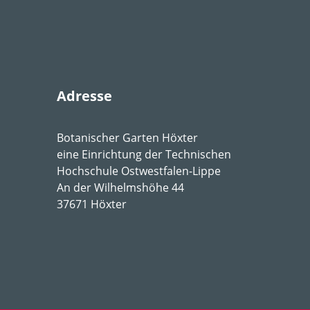
nnig
,
absonnig
,
lichtschattig
,
halbschattig
cht
,
mäßig feucht
,
frisch
,
mäßig trocken
mos
Adresse
6,5-7,5
Botanischer Garten Höxter
eine Einrichtung der Technischen
-Stratege
Hochschule Ostwestfalen-Lippe
An der Wilhelmshöhe 44
37671 Höxter