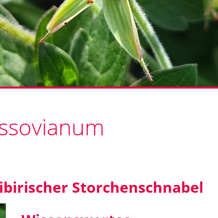
ssovianum
ibirischer Storchenschnabel