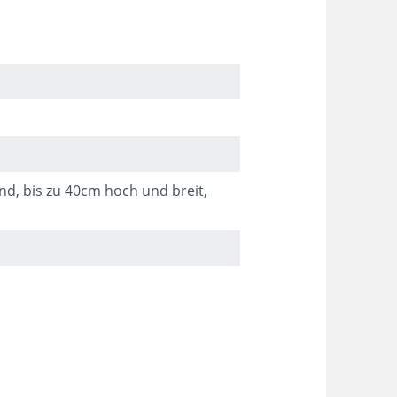
Geranium wlassovianum
Geranium wlassovianum
nd, bis zu 40cm hoch und breit,