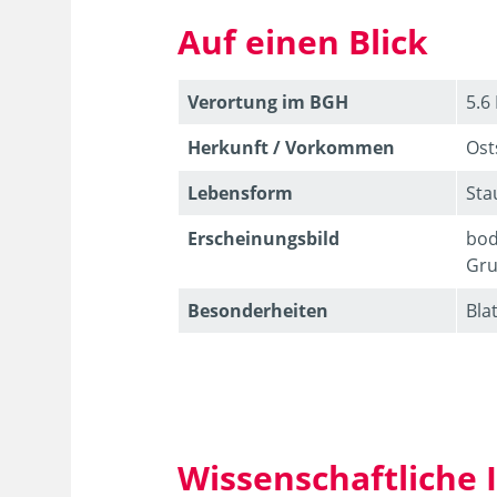
Auf einen Blick
Verortung im BGH
5.6
Herkunft / Vorkommen
Ost
Lebens­form
Sta
Erschei­nungsbild
bod
Gru
Besonder­heiten
Bla
Wissenschaftliche