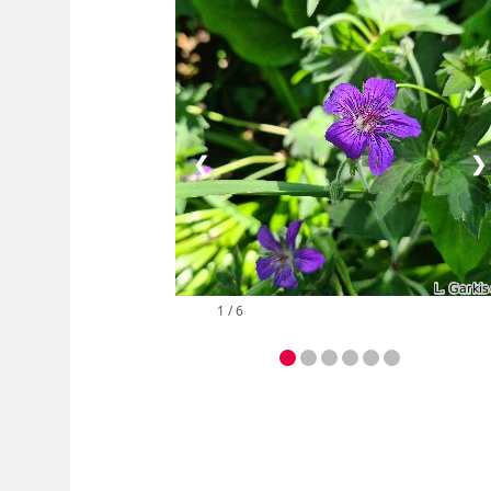
❮
❯
2 / 6