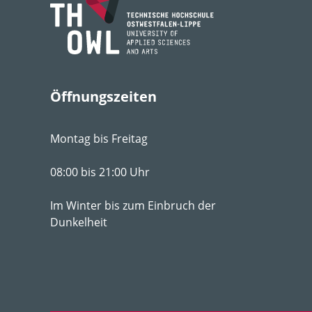
Licht
so
Feuchte
feu
Boden­ansprüche
hu
Öffnungszeiten
pH-Wert
pH 
Montag bis Freitag
Winter­härte­zone
3a
Strategie­typ
CSR
08:00 bis 21:00 Uhr
Geselligkeit
II
Im Winter bis zum Einbruch der
Dunkelheit