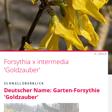
A. Ullrich
Forsythia x intermedia
'Goldzauber'
SCHNELLÜBERBLICK
Deutscher Name:
Garten-Forsythie
'Goldzauber'