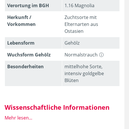
Verortung im BGH
1.16 Magnolia
Herkunft /
Zuchtsorte mit
Vorkommen
Elternarten aus
Ostasien
Lebens­form
Gehölz
Wuchsform Gehölz
Normalstrauch
Besonder­heiten
mittelhohe Sorte,
intensiv goldgelbe
Blüten
Wissenschaftliche Informationen
Mehr lesen...
Wissen­schaft­licher
Forsythia x intermedia