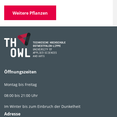
Name
Weitere Pflanzen
Familie
Oleaceae
(Ölbaumgewächse)
Gattung
Forsythia
Art, Unterart,
F. suspensa x F.
Varietät, Form
viridissima
Öffnungszeiten
Montag bis Freitag
Lebens­bereich
9
.
3
.
2
.
5
08:00 bis 21:00 Uhr
Licht
sonnig
Im Winter bis zum Einbruch der Dunkelheit
Feuchte
feucht
,
mäßig
Adresse