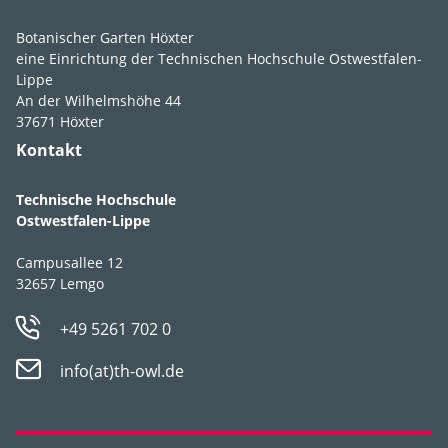
feucht
,
frisch
,
mäßig trocken
Botanischer Garten Höxter
eine Einrichtung der Technischen Hochschule Ostwestfalen-
Boden­ansprüche
humos
,
lehmig
,
Lippe
nährstoffreich
,
An der Wilhelmshöhe 44
sandig
,
schluffig
,
37671 Höxter
stellt keine besonderen
Kontakt
Ansprüche
,
tonig
Technische Hochschule
pH-Wert
pH 5-8
Ostwestfalen-Lippe
Winter­härte­zone
5a
,
5b
Campusallee 12
32657 Lemgo
+49 5261 702 0
info(at)th-owl.de
Verwen­dungs­empfeh­
Solitär oder
lung
freiwachsende Hecken,