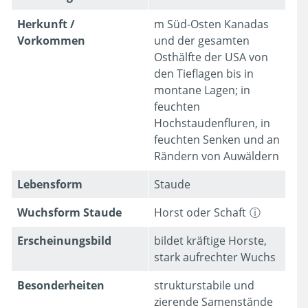
Herkunft /
m Süd-Osten Kanadas
Vorkommen
und der gesamten
Osthälfte der USA von
den Tieflagen bis in
montane Lagen; in
feuchten
Hochstaudenfluren, in
feuchten Senken und an
Rändern von Auwäldern
Lebens­form
Staude
Wuchsform Staude
Horst oder Schaft
Erschei­nungsbild
bildet kräftige Horste,
stark aufrechter Wuchs
Besonder­heiten
strukturstabile und
zierende Samenstände