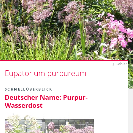
J. Gabler
Eupatorium purpureum
SCHNELLÜBERBLICK
Deutscher Name:
Purpur-
Wasserdost