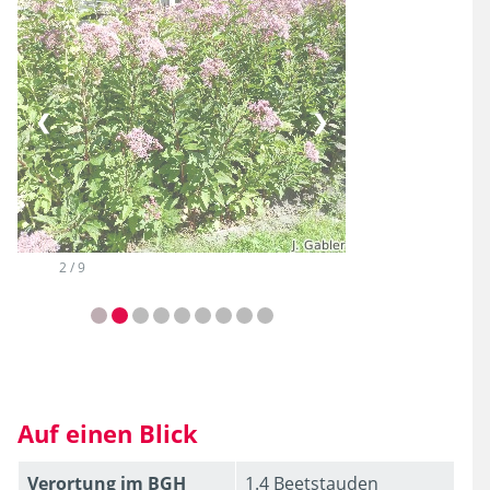
❮
❯
2 / 9
Auf einen Blick
Verortung im BGH
1.4 Beetstauden