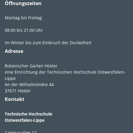
Öffnungszeiten
Montag bis Freitag
Lebens­bereich
GR3
,
Fr3
,
WR4
08:00 bis 21:00 Uhr
Licht
vollsonnig
,
Im Winter bis zum Einbruch der Dunkelheit
sonnig
,
Adresse
absonnig
,
lichtschattig
Botanischer Garten Höxter
Feuchte
feucht
,
mäßig
eine Einrichtung der Technischen Hochschule Ostwestfalen-
feucht
,
frisch
,
Lippe
An der Wilhelmshöhe 44
mäßig trocken
37671 Höxter
Boden­ansprüche
humos
,
lehmig
,
Kontakt
nährstoffreich
,
schluffig
,
Technische Hochschule
tiefgründig
,
tonig
Ostwestfalen-Lippe
pH-Wert
pH 6-9
Campusallee 12