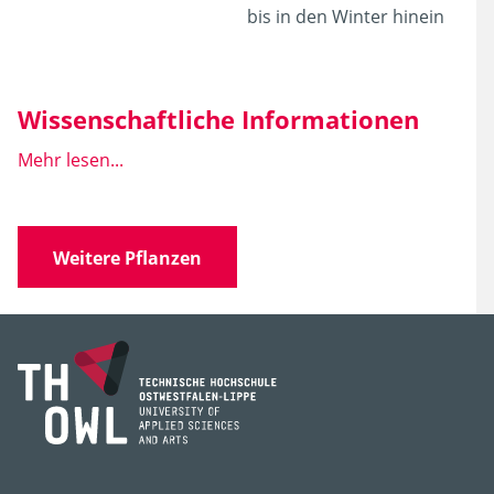
bis in den Winter hinein
Wissenschaftliche Informationen
Mehr lesen...
Wissen­schaft­licher
Eupatorium purpureum
Name
Weitere Pflanzen
Familie
Asteraceae
(Korbblütler)
Gattung
Eupatorium
Art, Unterart,
purpureum
Varietät, Form