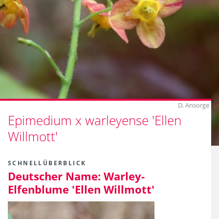
D. Ansorge
Epimedium x warleyense 'Ellen
Willmott'
SCHNELLÜBERBLICK
Deutscher Name:
Warley-
Elfenblume 'Ellen Willmott'