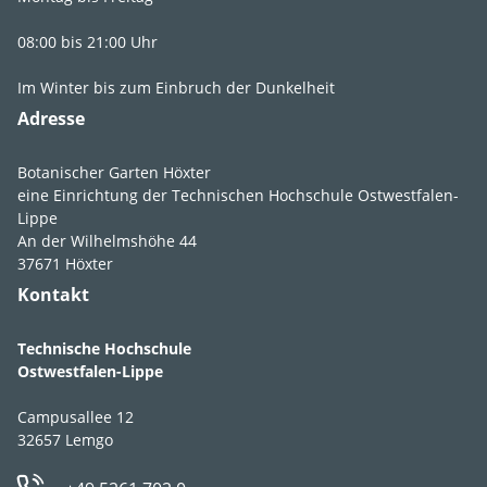
08:00 bis 21:00 Uhr
Lebens­bereich
G2
,
G3
,
GR2
,
Im Winter bis zum Einbruch der Dunkelheit
GR3
Adresse
Licht
halbschattig
,
schattig
Botanischer Garten Höxter
eine Einrichtung der Technischen Hochschule Ostwestfalen-
Feuchte
feucht
,
mäßig
Lippe
An der Wilhelmshöhe 44
feucht
,
frisch
37671 Höxter
Boden­ansprüche
durchlässig
,
Kontakt
humos
,
lehmig
,
sandig
,
schluffig
Technische Hochschule
Ostwestfalen-Lippe
pH-Wert
pH 5-8
Campusallee 12
Winter­härte­zone
5a
32657 Lemgo
Strategie­typ
CS-Stratege