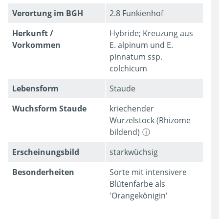
Verortung im BGH
2.8 Funkienhof
Herkunft /
Hybride; Kreuzung aus
Vorkommen
E. alpinum und E.
pinnatum ssp.
colchicum
Lebens­form
Staude
Wuchsform Staude
kriechender
Wurzelstock (Rhizome
bildend)
Erschei­nungsbild
starkwüchsig
Besonder­heiten
Sorte mit intensivere
Blütenfarbe als
'Orangekönigin'