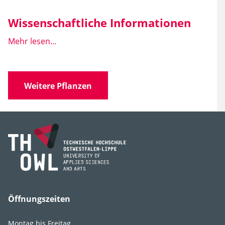
Wissenschaftliche Informationen
Mehr lesen...
Wissen­schaft­licher
Epimedium x
Name
warleyense 'Ellen
Willmott'
'Ellen
Weitere Pflanzen
Willmott'
Familie
Berberidaceae
(Sauerdorngewächse)
Gattung
Epimedium
Art, Unterart,
x warleyense
Varietät, Form
Öffnungszeiten
Montag bis Freitag