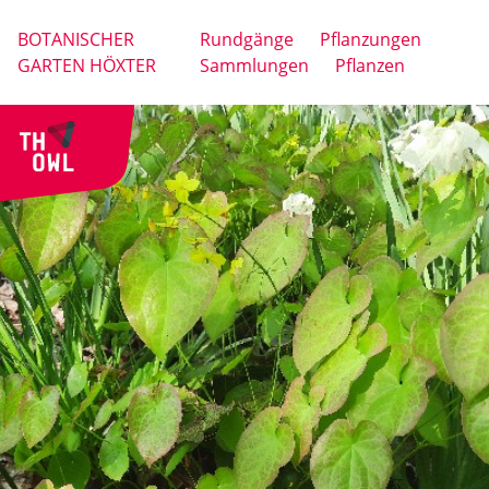
BOTANISCHER
Rundgänge
Pflanzungen
GARTEN HÖXTER
Sammlungen
Pflanzen