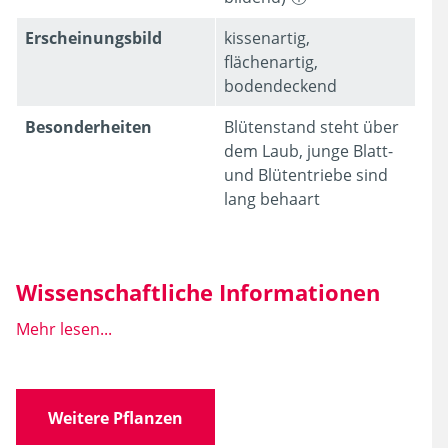
Erschei­nungsbild
kissenartig,
flächenartig,
bodendeckend
Besonder­heiten
Blütenstand steht über
dem Laub, junge Blatt-
und Blütentriebe sind
lang behaart
Wissenschaftliche Informationen
Mehr lesen...
Wissen­schaft­licher
Epimedium pinnatum
Name
ssp. colchicum (BOISS.)
N.BUSCH
Weitere Pflanzen