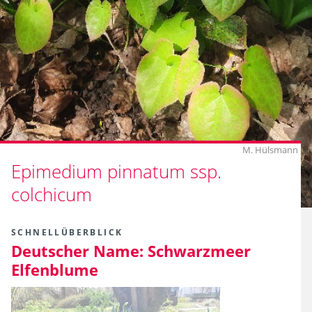
M. Hülsmann
Epimedium pinnatum ssp.
colchicum
SCHNELLÜBERBLICK
Deutscher Name:
Schwarzmeer
Elfenblume