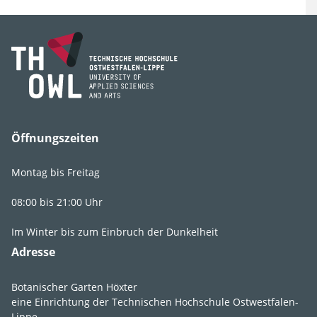
Familie
Berberidaceae
(Sauerdorngewächse)
Gattung
Epimedium
Art, Unterart,
pinnatum ssp.
Varietät, Form
colchicum
Sorten
'Black Sea'
Öffnungszeiten
Synonyme
Epimedium pinnatum
'Elegans'
Montag bis Freitag
08:00 bis 21:00 Uhr
Im Winter bis zum Einbruch der Dunkelheit
Adresse
Lebens­bereich
G2
,
G3
,
GR2
,
Botanischer Garten Höxter
GR3
eine Einrichtung der Technischen Hochschule Ostwestfalen-
Lippe