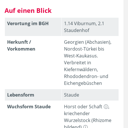
Auf einen Blick
Verortung im BGH
1.14 Viburnum, 2.1
Staudenhof
Epimedium pinnatum ssp.
colchicum
Herkunft /
Georgien (Abchasien),
Vorkommen
Nordost-Türkei bis
West-Kaukasus.
Verbreitet in
Kiefernwäldern,
Rhododendron- und
Eichengebüschen
Lebens­form
Staude
Wuchsform Staude
Horst oder Schaft
,
kriechender
Wurzelstock (Rhizome
bildend)