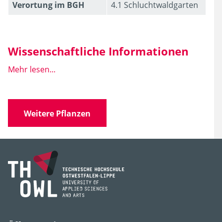
Verortung im BGH
4.1 Schluchtwaldgarten
Wissenschaftliche Informationen
Mehr lesen...
Familie
Colchicaceae
(Zeitlosengewächse)
Weitere Pflanzen
Gattung
Disporum
Synonyme
'Robustum Variegatum'
Foto Winter