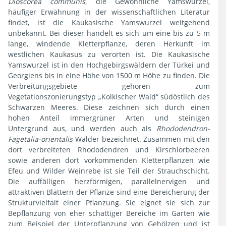
Dioscorea communis
, die Gewöhnliche Yamswurzel,
häufiger Erwähnung in der wissenschaftlichen Literatur
findet, ist die Kaukasische Yamswurzel weitgehend
unbekannt. Bei dieser handelt es sich um eine bis zu 5 m
lange, windende Kletterpflanze, deren Herkunft im
westlichen Kaukasus zu verorten ist. Die Kaukasische
Yamswurzel ist in den Hochgebirgswäldern der Türkei und
Georgiens bis in eine Höhe von 1500 m Höhe zu finden. Die
Verbreitungsgebiete gehören zum
Vegetationszonierungstyp „Kolkischer Wald“ südöstlich des
Schwarzen Meeres. Diese zeichnen sich durch einen
hohen Anteil immergrüner Arten und steinigen
Untergrund aus, und werden auch als
Rhododendron-
Fagetalia-orientalis
-Wälder bezeichnet. Zusammen mit den
dort verbreiteten Rhododendren und Kirschlorbeeren
sowie anderen dort vorkommenden Kletterpflanzen wie
Efeu und Wilder Weinrebe ist sie Teil der Strauchschicht.
Die auffälligen herzförmigen, parallelnervigen und
attraktiven Blättern der Pflanze sind eine Bereicherung der
Strukturvielfalt einer Pflanzung. Sie eignet sie sich zur
Bepflanzung von eher schattiger Bereiche im Garten wie
zum Beispiel der Unterpflanzung von Gehölzen und ist