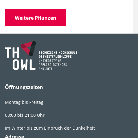
Wissen­schaft­licher
Dioscorea caucasica
V.
Name
I. Lipsky
Weitere Pflanzen
Familie
Dioscoreaceae
Gattung
Dioscorea
Art, Unterart,
caucasica
Varietät, Form
Synonyme
Kaukasische
Yamswurzel
Öffnungszeiten
Montag bis Freitag
08:00 bis 21:00 Uhr
Lebens­bereich
GR2
Im Winter bis zum Einbruch der Dunkelheit
Adresse