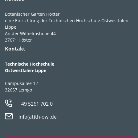
Botanischer Garten Höxter
eine Einrichtung der Technischen Hochschule Ostwestfalen-
Lippe
Verwen­dungs­empfeh­
gedeiht eher an
An der Wilhelmshöhe 44
37671 Höxter
lung
schattigen Bereichen
und ist zum Beispiel zur
Kontakt
Unterpflanzung von
Gehölzen geeignet,
Technische Hochschule
Ostwestfalen-Lippe
Campusallee 12
32657 Lemgo
+49 5261 702 0
Foto Blätter
info(at)th-owl.de
Blatt­merkmale
an langen Blattstielen
zu 3-5 wirtelig stehende