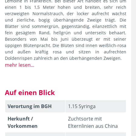
Lemoine in Frankreich. Bei dieser Art handelt es sich um
einen 1 bis 1,5 Meter hohen und breiten, sehr reich
verzweigten Normalstrauch, der locker aufrecht wächst
und zierliche, bogig überhängende Zweige trägt. Die
Blätter sind sommergrün, gegenständig, eilanzettlich mit
fein gesägtem Rand, hellgrün und unterseits behaart.
Besonders von Mai bis Juni überzeugt er mit seiner
üppigen Blütenpracht. Die Blüten sind innen weißlich-rosa
und außen kräftig rosa und sitzen in aufrechten
Doldenrispen zahlreich an den überhängenden Zweigen.
mehr lesen...
Deutzia x kalmiiflora
Auf einen Blick
Verortung im BGH
1.15 Syringa
Herkunft /
Zuchtsorte mit
Vorkommen
Elternlinien aus China