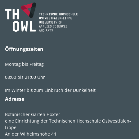
Gattung
Deutzia
Art, Unterart,
Deutzia parviflora x
Varietät, Form
Deutzia purpurascens
Öffnungszeiten
Montag bis Freitag
Lebens­bereich
6
.
4
.
2
.
6
,
08:00 bis 21:00 Uhr
9
.
3
.
2
.
5
Im Winter bis zum Einbruch der Dunkelheit
Licht
vollsonnig
,
Adresse
sonnig
,
absonnig
,
lichtschattig
Botanischer Garten Höxter
eine Einrichtung der Technischen Hochschule Ostwestfalen-
Feuchte
feucht
,
frisch
Lippe
An der Wilhelmshöhe 44