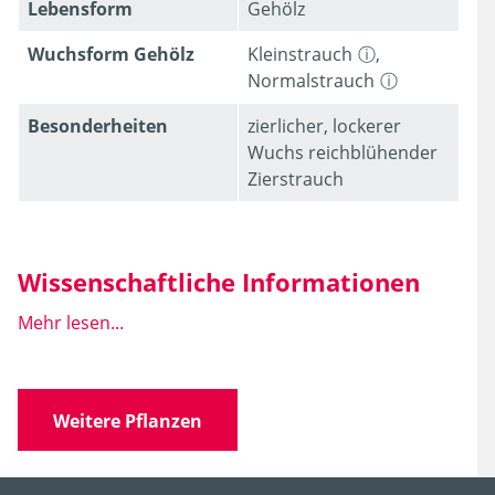
Lebens­form
Gehölz
Wuchsform Gehölz
Kleinstrauch
,
Normalstrauch
Besonder­heiten
zierlicher, lockerer
Wuchs reichblühender
Zierstrauch
Wissenschaftliche Informationen
Mehr lesen...
Wissen­schaft­licher
Deutzia x kalmiiflora
Name
Weitere Pflanzen
Familie
Hydrangeaceae
(Hortensiengewächse)