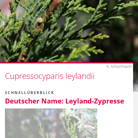
A. Schürmann
Cupressocyparis leylandii
SCHNELLÜBERBLICK
Deutscher Name:
Leyland-Zypresse