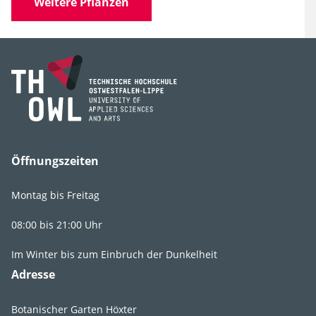
Weitere Pflanzen
Familie
Cupressaceae
(Zypressengewächse)
Gattung
Cupressocyparis
Art, Unterart,
leylandii
Varietät, Form
Sorten
'Castlewellan Gold',
'Golden Rider',
Öffnungszeiten
'Haggerston Grey',
'Leighton Grey',
Montag bis Freitag
'Naylor's Blue'
Synonyme
Bastardzypresse
08:00 bis 21:00 Uhr
Im Winter bis zum Einbruch der Dunkelheit
Adresse
Botanischer Garten Höxter