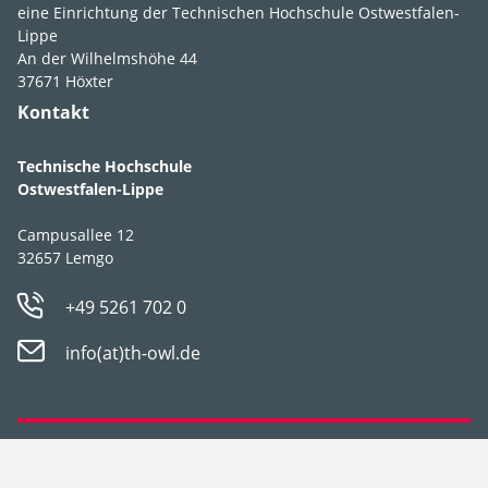
eine Einrichtung der Technischen Hochschule Ostwestfalen-
Lebens­bereich
7
.
1
.
1
.
1
Lippe
An der Wilhelmshöhe 44
Licht
vollsonnig
,
37671 Höxter
sonnig
,
Kontakt
halbschattig
Technische Hochschule
Feuchte
mäßig nass
,
Ostwestfalen-Lippe
feucht
,
mäßig
feucht
,
frisch
,
Campusallee 12
mäßig trocken
32657 Lemgo
Boden­ansprüche
durchlässig
,
+49 5261 702 0
flachgründig
,
humos
,
info(at)th-owl.de
nährstoffarm,
nährstoffreich
,
stellt
keine besonderen
Ansprüche
,
Datenschutz
Impressum
tiefgründig