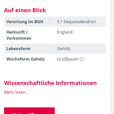
Auf einen Blick
Verortung im BGH
5.1 Sequoiadendron
Herkunft /
England
Vorkommen
Lebens­form
Gehölz
Wuchsform Gehölz
Großbaum
Wissenschaftliche Informationen
Mehr lesen...
Wissen­schaft­licher
Cupressocyparis
Name
leylandii
Jacks. & Dall.