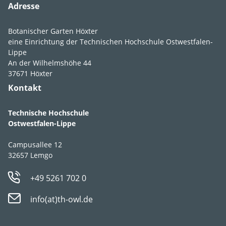
Zusätzliches Foto
Adresse
Zusätzliches Foto
Botanischer Garten Höxter
eine Einrichtung der Technischen Hochschule Ostwestfalen-
Lippe
An der Wilhelmshöhe 44
37671 Höxter
Kontakt
Technische Hochschule
Ostwestfalen-Lippe
Campusallee 12
32657 Lemgo
+49 5261 702 0
info(at)th-owl.de