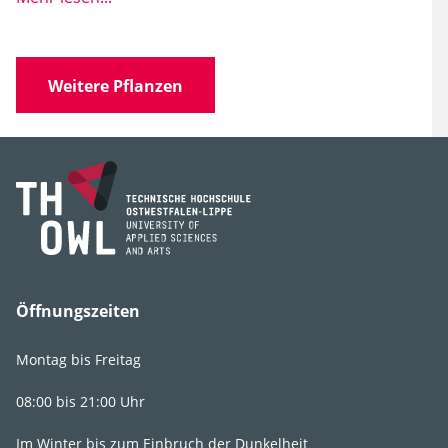
Wissen­schaft­licher
Athyrium otophorum
Name
var. okanum
Weitere Pflanzen
Familie
Athyriaceae
(Frauenfarngewächse)
Gattung
Athyrium
Art, Unterart,
otophorum
Varietät, Form
Synonyme
Asplenium otophorum
(Miq.), Athyrium
Öffnungszeiten
erythrocaulon Ching,
Diplazium otophorum
Montag bis Freitag
(Miq.) C. Chr.
08:00 bis 21:00 Uhr
Im Winter bis zum Einbruch der Dunkelheit