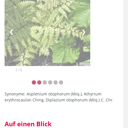
❮
❯
2 / 6
Synonyme:
Asplenium otophorum (Miq.), Athyrium
erythrocaulon Ching, Diplazium otophorum (Miq.) C. Chr.
Auf einen Blick