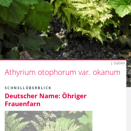
J. Gabler
Athyrium otophorum var. okanum
SCHNELLÜBERBLICK
Deutscher Name:
Öhriger
Frauenfarn