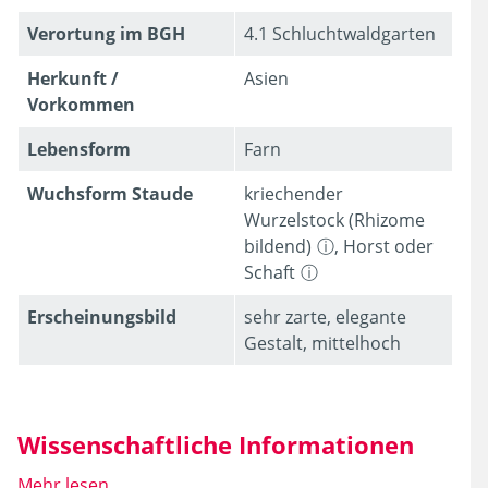
Verortung im BGH
4.1 Schluchtwaldgarten
Herkunft /
Asien
Vorkommen
Lebens­form
Farn
Wuchsform Staude
kriechender
Wurzelstock (Rhizome
bildend)
,
Horst oder
Schaft
Erschei­nungsbild
sehr zarte, elegante
Gestalt, mittelhoch
Wissenschaftliche Informationen
Mehr lesen...