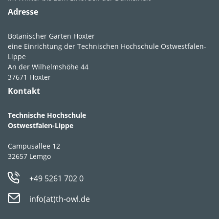
Adresse
Lebens­bereich
G2
,
GR2
Botanischer Garten Höxter
eine Einrichtung der Technischen Hochschule Ostwestfalen-
Licht
absonnig
,
Lippe
An der Wilhelmshöhe 44
lichtschattig
,
37671 Höxter
halbschattig
,
Kontakt
schattig
Feuchte
feucht
,
mäßig
Technische Hochschule
feucht
,
frisch
Ostwestfalen-Lippe
Boden­ansprüche
durchlässig
,
Campusallee 12
humos
,
lehmig
,
32657 Lemgo
schluffig
+49 5261 702 0
pH-Wert
pH 5-7
info(at)th-owl.de
Strategie­typ
CS-Stratege