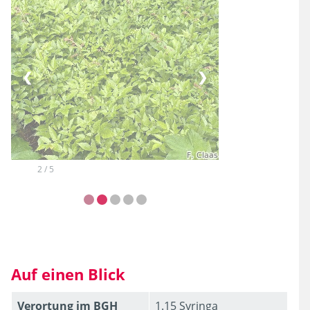
❮
❯
2 / 5
Auf einen Blick
Verortung im BGH
1.15 Syringa