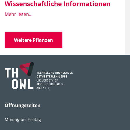
Wissenschaftliche Informationen
Mehr lesen...
Wissen­schaft­licher
Astilbe x arendsii
Name
Weitere Pflanzen
Familie
Saxifragaceae
(Steinbrechgewächse)
Gattung
Astilbe
Öffnungszeiten
Lebens­bereich
G2
,
GR2
,
Fr2
,
B2
Montag bis Freitag
Licht
absonnig
,