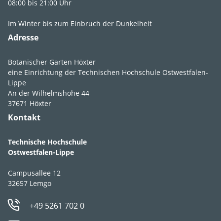
08:00 bis 21:00 Uhr
lichtschattig
,
halbschattig
Im Winter bis zum Einbruch der Dunkelheit
Adresse
Feuchte
feucht
,
mäßig
feucht
,
frisch
Botanischer Garten Höxter
Boden­ansprüche
durchlässig
,
eine Einrichtung der Technischen Hochschule Ostwestfalen-
humos
,
lehmig
,
Lippe
An der Wilhelmshöhe 44
nährstoffreich
,
37671 Höxter
sandig
,
schluffig
,
Kontakt
tiefgründig
pH-Wert
pH 5-8
Technische Hochschule
Ostwestfalen-Lippe
Winter­härte­zone
5a
Campusallee 12
Strategie­typ
CS-Stratege
32657 Lemgo
Geselligkeit
II
+49 5261 702 0