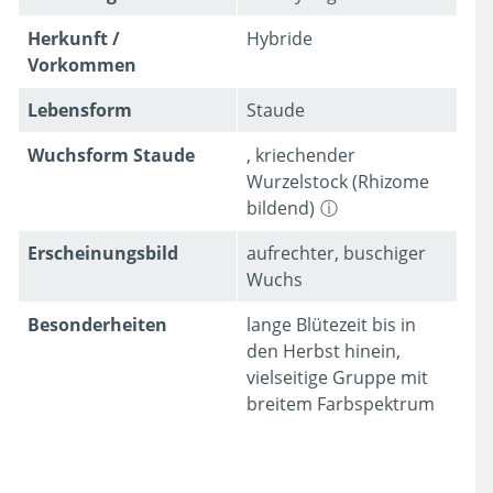
Herkunft /
Hybride
Vorkommen
Lebens­form
Staude
Wuchsform Staude
,
kriechender
Wurzelstock (Rhizome
bildend)
Erschei­nungsbild
aufrechter, buschiger
Wuchs
Besonder­heiten
lange Blütezeit bis in
den Herbst hinein,
vielseitige Gruppe mit
breitem Farbspektrum