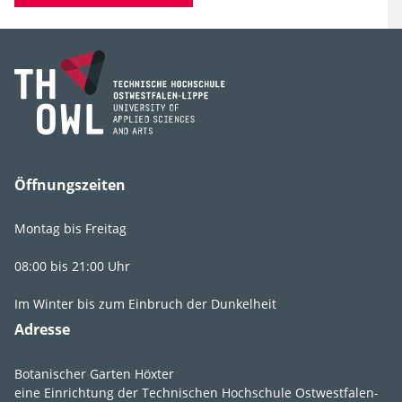
(Seifenbaumgewächse)
Gattung
Acer
Art, Unterart,
saccharum
Varietät, Form
Öffnungszeiten
Montag bis Freitag
Lebens­bereich
3
.
2
.
6
.
1
08:00 bis 21:00 Uhr
Licht
sonnig
,
Im Winter bis zum Einbruch der Dunkelheit
absonnig
,
Adresse
lichtschattig
,
halbschattig
,
schattig
Botanischer Garten Höxter
eine Einrichtung der Technischen Hochschule Ostwestfalen-