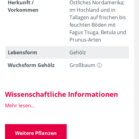
Herkunft /
Östliches Nordamerika;
Vorkommen
im Hochland und in
Tallagen auf frischen bis
feuchten Böden mit
Fagus Tsuga, Betula und
Prunus-Arten
Lebens­form
Gehölz
Wuchsform Gehölz
Großbaum
Wissenschaftliche Informationen
Mehr lesen...
Wissen­schaft­licher
Acer saccharum
Name
MARSHALL
Weitere Pflanzen
Familie
Sapindaceae